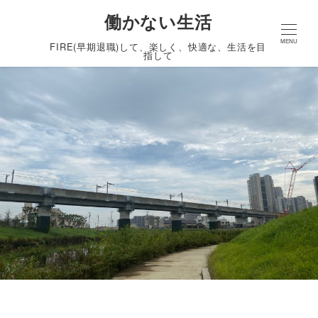
働かない生活
MENU
FIRE(早期退職)して、楽しく、快適な、生活を目
指して