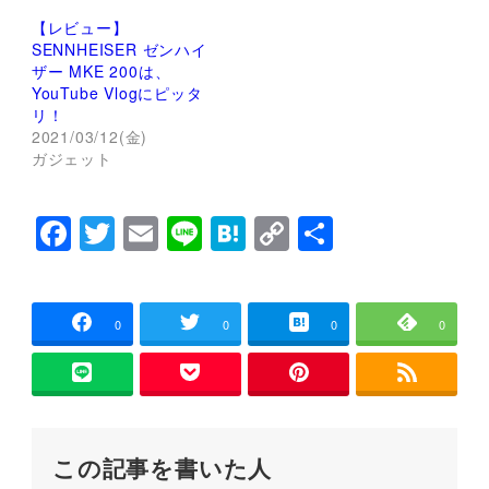
し
ク
い
し
【レビュー】
ウ
て
ィ
く
SENNHEISER ゼンハイ
ン
だ
ザー MKE 200は、
ド
さ
ウ
い
YouTube Vlogにピッタ
で
(
リ！
開
新
き
し
2021/03/12(金)
ま
い
ガジェット
す
ウ
)
ィ
ン
ド
ウ
F
T
E
Li
H
C
共
で
開
a
wi
m
n
at
o
有
き
ま
す
c
tt
ai
e
e
p
)
e
er
l
n
y
0
0
0
0
b
a
Li
o
n
o
k
この記事を書いた人
k