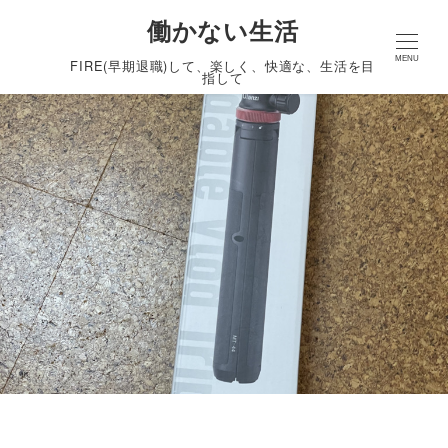
働かない生活
MENU
FIRE(早期退職)して、楽しく、快適な、生活を目
指して