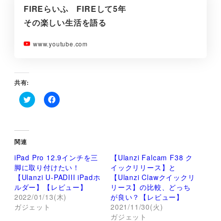
FIREらいふ FIREして5年
その楽しい生活を語る
www.youtube.com
共有:
ク
F
リ
a
ッ
c
ク
e
し
b
て
o
関連
T
o
w
k
iPad Pro 12.9インチを三
【Ulanzi Falcam F38 ク
i
で
t
共
脚に取り付けたい！
イックリリース】と
t
有
【Ulanzi U-PADIII iPadホ
【Ulanzi Clawクイックリ
e
す
r
る
ルダー】【レビュー】
リース】の比較、どっち
で
に
2022/01/13(木)
が良い？【レビュー】
共
は
有
ク
ガジェット
2021/11/30(火)
(
リ
新
ッ
ガジェット