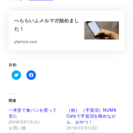
へららいふメルマガ始めまし
た！
ytanium.com
共有:
ク
F
リ
a
ッ
c
ク
e
し
b
て
o
関連
T
o
w
k
一本堂で食パンを買って
［柏］ ［手賀沼］NUMA
i
で
t
共
見た
Cafeで手賀沼を眺めなが
t
有
2018/03/13(火)
ら、おやつ！
e
す
r
る
お買い物
2019/03/31(日)
で
に