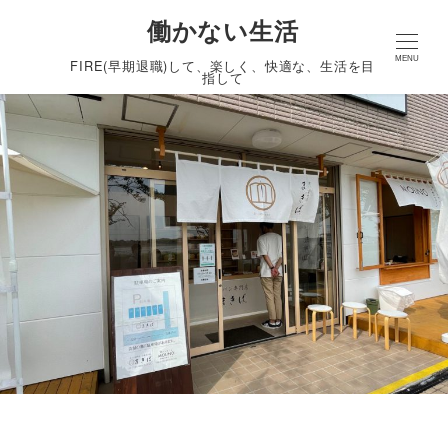
働かない生活
MENU
FIRE(早期退職)して、楽しく、快適な、生活を目
指して