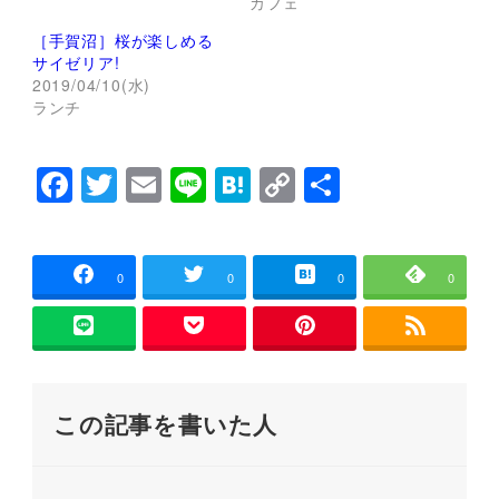
カフェ
共
は
有
ク
(
リ
［手賀沼］桜が楽しめる
新
ッ
し
ク
サイゼリア!
い
し
2019/04/10(水)
ウ
て
ィ
く
ランチ
ン
だ
ド
さ
ウ
い
で
(
F
T
E
Li
H
C
共
開
新
き
し
a
wi
m
n
at
o
有
ま
い
す
ウ
)
ィ
c
tt
ai
e
e
p
ン
ド
e
er
l
n
y
ウ
0
0
0
0
で
開
b
a
Li
き
ま
o
n
す
)
o
k
この記事を書いた人
k