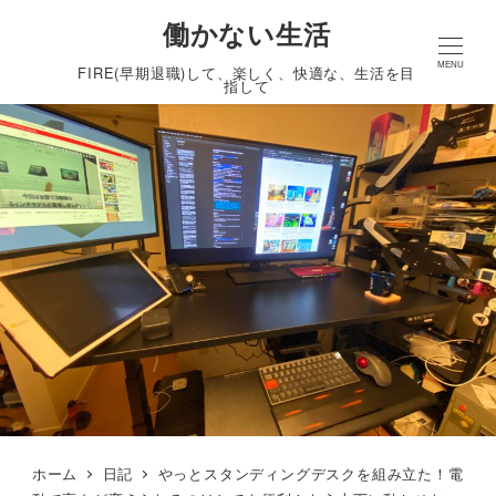
働かない生活
MENU
FIRE(早期退職)して、楽しく、快適な、生活を目
指して
ホーム
日記
やっとスタンディングデスクを組み立た！電