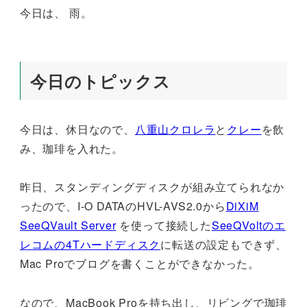
今日は、 雨。
今日のトピックス
今日は、休日なので、
八重山クロレラ
と
クレー
を飲
み、珈琲を入れた。
昨日、スタンディングディスクが組み立てられなか
ったので、I-O DATAのHVL-AVS2.0から
DiXiM
SeeQVault Server
を使って接続した
SeeQVoltのエ
レコムの4Tハードディスク
に転送の設定もできず、
Mac Proでブログを書くことができなかった。
なので、MacBook Proを持ち出し、リビングで珈琲