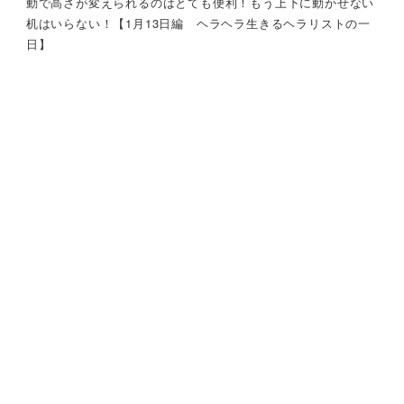
動で高さが変えられるのはとても便利！もう上下に動かせない
机はいらない！【1月13日編 ヘラヘラ生きるヘラリストの一
日】