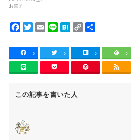
で
(
お菓子
開
新
き
し
ま
い
す
ウ
)
ィ
F
T
E
Li
H
C
共
ン
ド
a
wi
m
n
at
o
有
ウ
で
開
c
tt
ai
e
e
p
き
ま
e
er
l
n
y
0
0
0
0
す
)
b
a
Li
o
n
o
k
この記事を書いた人
k