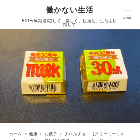
働かない生活
MENU
FIRE(早期退職)して、楽しく、快適な、生活を目
指して
ホーム
健康
お菓子
チロルチョコ【クリーミーミル