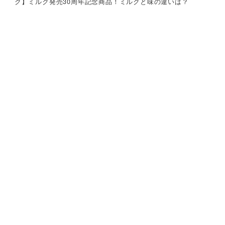
ク】ミルク発売30周年記念商品！ミルクと味の違いは？