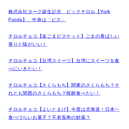
株式会社ヨーク誕生記念 ピックチロル【York
Foods】、中身は「ピス」
チロルチョコ【金ごまビスケット】ごまの香ばしい
香りと味がいい！
チロルチョコ【台湾スイーツ】台湾にスイーツを食
べにいきたい！
チロルチョコ【さくらもち】関東のさくらもち？そ
れとも関西のさくらもち？桜餅食べたい！
チロルチョコ【よいとまけ】今度は北海道！日本一
食べづらいお菓子？不老長寿の妙薬？