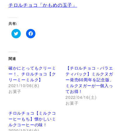
チロルチョコ「かもめの玉子」
共有:
ク
F
リ
a
ッ
c
ク
e
し
b
て
o
関連
T
o
w
k
確かにとってもクリーミ
【チロルチョコ・バラエ
i
で
t
共
ー！、チロルチョコ【ク
ティパック】ミルクヌガ
t
有
リーミーミルク】
ー発売60周年を記念版、
e
す
r
る
2021/10/06(水)
ミルクヌガーが一個入っ
で
に
お菓子
てお得！
共
は
有
ク
2022/04/16(土)
(
リ
新
ッ
お菓子
し
ク
い
し
チロルチョコ【ミルクコ
ウ
て
ィ
く
ーヒーもち】懐かしいミ
ン
だ
ルクコーヒーの味！
ド
さ
ウ
い
2020/10/16(金)