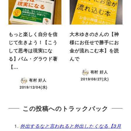
もっと楽しく自分を信
大木ゆきのさんの【神
じて生きよう！【こう
様にお任せで勝手にお
して思考は現実にな
金が流れこむ本】を読
る】パム・グラウド著
んで
【…
有村 好人
2019/08/27(火)
有村 好人
2019/12/04(水)
この投稿へのトラックバック
外出するなと言われると外出したくなる【3月