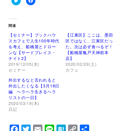
ク
F
リ
a
ッ
c
ク
e
し
b
て
o
関連
T
o
w
k
【セミナー】ブックハウ
【江東区】ここは、墨田
i
で
t
共
スカフェで人生100年時代
区ではなく、江東区だっ
t
有
を考え、船橋屋とドロー
た。次は必ず食べるぞ！
e
す
r
る
ンな【サードプレイス・
【船橋屋亀戸天神前本
で
に
ナイト2】
店】
共
は
有
ク
2019/12/05(木)
2020/02/29(土)
(
リ
セミナー
新
ッ
カフェ
し
ク
い
し
外出するなと言われると
ウ
て
ィ
く
外出したくなる【3月18日
ン
だ
編 ヘラヘラ生きるヘラ
ド
さ
ウ
い
リストの一日】
で
(
2020/03/19(木)
開
新
き
し
日記
ま
い
す
ウ
)
ィ
ン
F
T
E
Li
H
C
共
ド
ウ