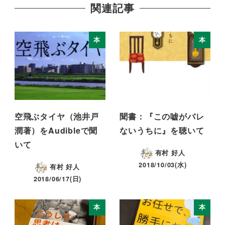
関連記事
本
本
空飛ぶタイヤ（池井戸
聞書：『この嘘がバレ
潤著）をAudibleで聞
ないうちに』を聴いて
いて
有村 好人
2018/10/03(水)
有村 好人
2018/06/17(日)
本
本