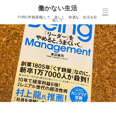
働かない生活
MENU
FIRE(早期退職)して、楽しく、快適な、生活を目
指して