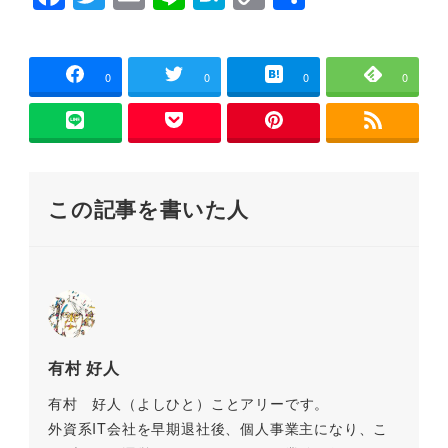
で
a
wi
m
n
at
o
有
開
き
c
tt
ai
e
e
p
ま
す
)
e
er
l
n
y
0
0
0
0
b
a
Li
o
n
o
k
この記事を書いた人
k
有村 好人
有村 好人（よしひと）ことアリーです。
外資系IT会社を早期退社後、個人事業主になり、こ