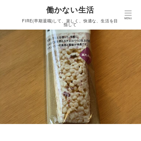
働かない生活
MENU
FIRE(早期退職)して、楽しく、快適な、生活を目
指して