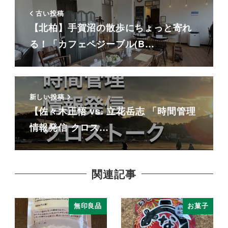
古い投稿
【北柏】手賀沼の散歩にちょっと寄れ
る！「カフェペジーブル(B…
新しい投稿
【佐々木正悟 vs. 立花岳志 「時間管理
情報発信 クロス…
関連記事
無印良品
お菓子