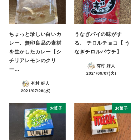
ちょっと珍しい白いカ
うなぎパイの味がす
レー、無印良品の素材
る、 チロルチョコ【 う
を生かしたカレー【シ
なぎチロルパウチ】
チリアレモンのクリ
有村 好人
ー…
2021/09/07(火)
有村 好人
2021/07/28(水)
お菓子
お菓子