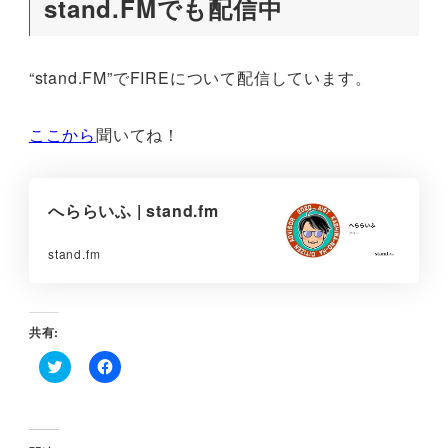
stand.FMでも配信中
“stand.FM”でFIREについて配信しています。
ここから
聞いてね！
へららいふ | stand.fm
stand.fm
共有:
ク
F
リ
a
ッ
c
ク
e
し
b
て
o