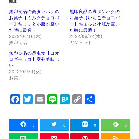
関連
T
o
w
k
無印良品の高タンパクの
無印良品の高タンパクの
i
で
t
共
お菓子【ミルクチョコバ
お菓子【いちごチョコバ
t
有
ー】ちょっと小腹が空い
ー】ちょっと小腹が空い
e
す
r
る
た時に最適！
た時に最適！
で
に
2022/06/16(木)
2022/06/22(水)
共
は
有
ク
無印良品
ガジェット
(
リ
新
ッ
し
ク
無印良品の昆虫食【コオ
い
し
ロギチョコ】案外美味し
ウ
て
ィ
く
い！
ン
だ
2022/05/31(火)
ド
さ
ウ
い
お菓子
で
(
開
新
き
し
ま
い
F
T
E
Li
H
C
共
す
ウ
)
ィ
ン
a
wi
m
n
at
o
有
ド
ウ
c
tt
ai
e
e
p
で
開
e
er
l
n
y
き
0
0
0
0
ま
す
b
a
Li
)