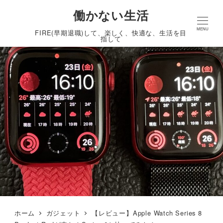
働かない生活
MENU
FIRE(早期退職)して、楽しく、快適な、生活を目
指して
ホーム
ガジェット
【レビュー】Apple Watch Series 8