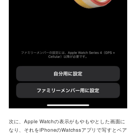
次に、Apple Watchの表示がもやもやとした画面に
なり、それをiPhoneのWatchssアプリで写すとベア