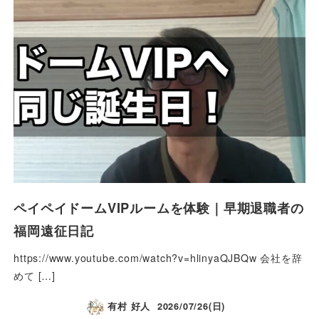
ペイペイドームVIPルームを体験｜早期退職者の
福岡遠征日記
https://www.youtube.com/watch?v=hlinyaQJBQw 会社を辞
めて […]
有村 好人
2026/07/26(日)