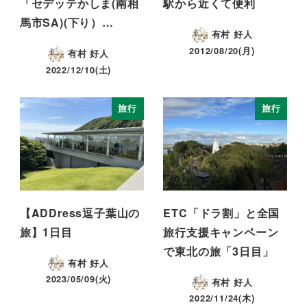
「セデッテかしま(南相
駅から近くて便利
馬市SA)(下り）…
有村 好人
2012/08/20(月)
有村 好人
2022/12/10(土)
旅行
旅行
【ADDress逗子葉山の
ETC「ドラ割」と全国
旅】1日目
旅行支援キャンペーン
で東北の旅「3日目」
有村 好人
2023/05/09(火)
有村 好人
2022/11/24(木)