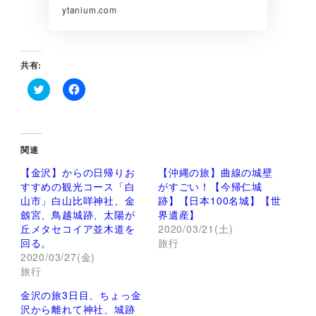
ytanium.com
共有:
ク
F
リ
a
ッ
c
ク
e
し
b
て
o
関連
T
o
w
k
【金沢】からの日帰りお
【沖縄の旅】曲線の城壁
i
で
t
共
すすめの観光コース「白
がすごい！【今帰仁城
t
有
山市」白山比咩神社、金
跡】【日本100名城】【世
e
す
r
る
劔宮、鳥越城跡、太陽が
界遺産】
で
に
丘メタセコイア並木道を
2020/03/21(土)
共
は
有
ク
回る。
旅行
(
リ
2020/03/27(金)
新
ッ
し
ク
旅行
い
し
ウ
て
ィ
く
金沢の旅3日目、ちょっ金
ン
だ
沢から離れて神社、城跡
ド
さ