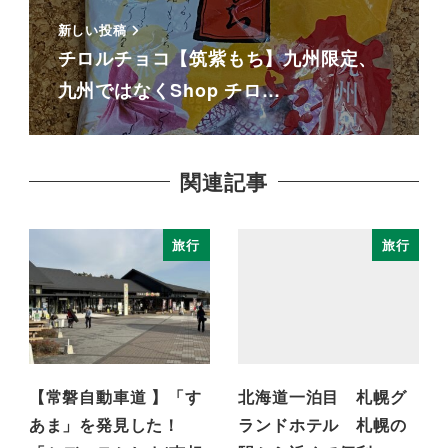
新しい投稿
チロルチョコ【筑紫もち】九州限定、
九州ではなくShop チロ…
関連記事
旅行
旅行
【常磐自動車道 】「す
北海道一泊目 札幌グ
あま」を発見した！
ランドホテル 札幌の