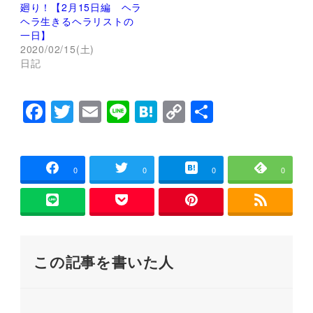
ウ
い
廻り！【2月15日編 ヘラ
で
(
ヘラ生きるヘラリストの
開
新
き
し
一日】
ま
い
2020/02/15(土)
す
ウ
)
ィ
日記
ン
ド
ウ
で
F
T
E
Li
H
C
共
開
き
ま
a
wi
m
n
at
o
有
す
)
c
tt
ai
e
e
p
e
er
l
n
y
0
0
0
0
b
a
Li
o
n
o
k
この記事を書いた人
k