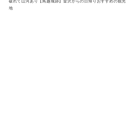
破れて山河あり【鳥越城跡】金沢からの日帰りおすすめの観光
地