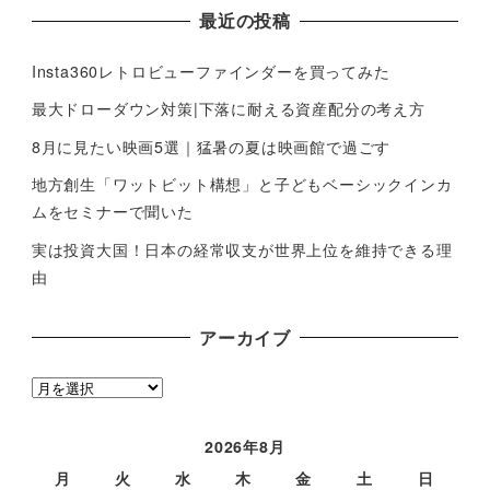
最近の投稿
Insta360レトロビューファインダーを買ってみた
最大ドローダウン対策|下落に耐える資産配分の考え方
8月に見たい映画5選｜猛暑の夏は映画館で過ごす
地方創生「ワットビット構想」と子どもベーシックインカ
ムをセミナーで聞いた
実は投資大国！日本の経常収支が世界上位を維持できる理
由
アーカイブ
ア
ー
カ
2026年8月
イ
月
火
水
木
金
土
日