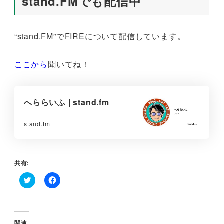
stand.FMでも配信中
“stand.FM”でFIREについて配信しています。
ここから
聞いてね！
へららいふ | stand.fm
stand.fm
共有:
ク
F
リ
a
ッ
c
ク
e
し
b
て
o
関連