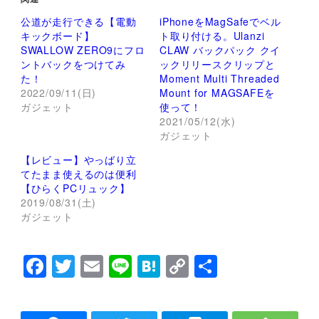
T
o
w
k
公道が走行できる【電動
iPhoneをMagSafeでベル
i
で
t
共
キックボード】
ト取り付ける。Ulanzi
t
有
SWALLOW ZERO9にフロ
CLAW バックパック クイ
e
す
r
る
ントバックをつけてみ
ックリリースクリップと
で
に
た！
Moment Multi Threaded
共
は
有
ク
2022/09/11(日)
Mount for MAGSAFEを
(
リ
ガジェット
新
ッ
使って！
し
ク
2021/05/12(水)
い
し
ウ
て
ガジェット
ィ
く
ン
だ
【レビュー】やっばり立
ド
さ
ウ
い
てたまま使えるのは便利
で
(
【ひらくPCリュック】
開
新
き
し
2019/08/31(土)
ま
い
ガジェット
す
ウ
)
ィ
ン
ド
ウ
F
T
E
Li
H
C
共
で
開
a
wi
m
n
at
o
有
き
ま
す
c
tt
ai
e
e
p
)