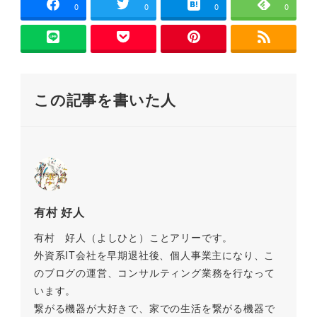
e
er
l
n
y
0
0
0
0
b
a
Li
o
n
o
k
この記事を書いた人
k
有村 好人
有村 好人（よしひと）ことアリーです。
外資系IT会社を早期退社後、個人事業主になり、こ
のブログの運営、コンサルティング業務を行なって
います。
繋がる機器が大好きで、家での生活を繋がる機器で