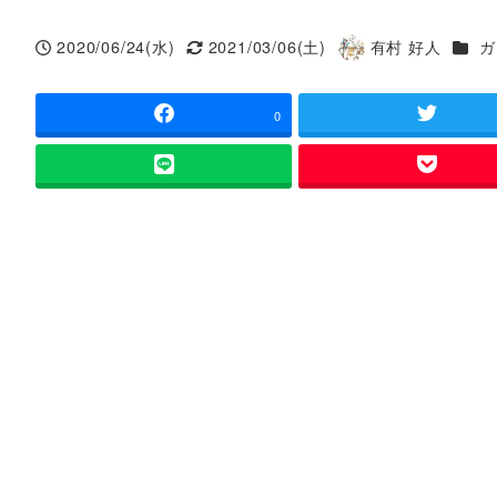
カテ
2020/06/24(水)
2021/03/06(土)
有村 好人
ガ
投稿日
更新日
著
者
0