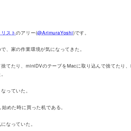
ラリスト
のアリー(
@ArimuraYoshi
)です。
ので、家の作業環境が気になってきた。
たり、miniDVのテーブをMacに取り込んで捨てたり、i
た。
くなっていた。
し始めた時に買った机である。
気になっていた。