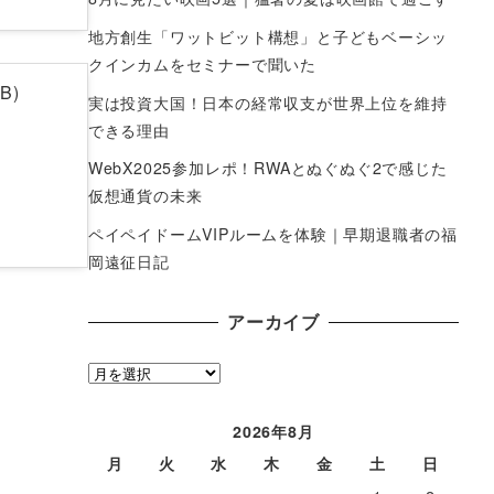
地方創生「ワットビット構想」と子どもベーシッ
クインカムをセミナーで聞いた
B)
実は投資大国！日本の経常収支が世界上位を維持
できる理由
WebX2025参加レポ！RWAとぬぐぬぐ2で感じた
仮想通貨の未来
ペイペイドームVIPルームを体験｜早期退職者の福
岡遠征日記
アーカイブ
ア
ー
カ
2026年8月
イ
月
火
水
木
金
土
日
ブ