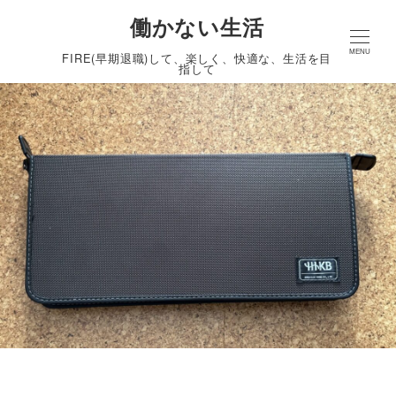
働かない生活
MENU
FIRE(早期退職)して、楽しく、快適な、生活を目
指して