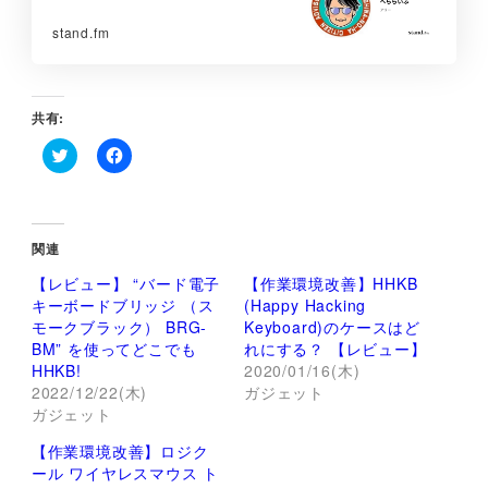
stand.fm
共有:
ク
F
リ
a
ッ
c
ク
e
し
b
て
o
関連
T
o
w
k
【レビュー】 “バード電子
【作業環境改善】HHKB
i
で
t
共
キーボードブリッジ （ス
(Happy Hacking
t
有
モークブラック） BRG-
Keyboard)のケースはど
e
す
r
る
BM” を使ってどこでも
れにする？ 【レビュー】
で
に
HHKB!
2020/01/16(木)
共
は
有
ク
2022/12/22(木)
ガジェット
(
リ
ガジェット
新
ッ
し
ク
い
し
【作業環境改善】ロジク
ウ
て
ィ
く
ール ワイヤレスマウス ト
ン
だ