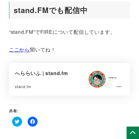
stand.FMでも配信中
“stand.FM”でFIREについて配信しています。
ここから
聞いてね！
へららいふ | stand.fm
stand.fm
共有:
ク
F
リ
a
ッ
c
ク
e