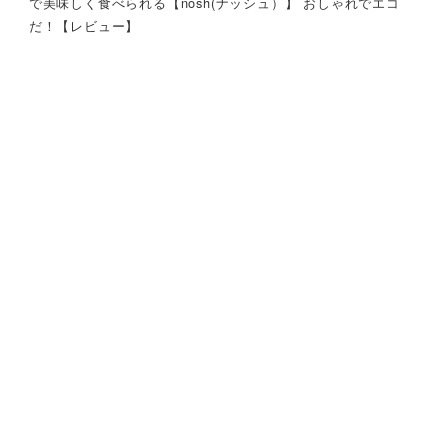
で美味しく食べられる【nosh(ナッシュ）】 おしゃれでエコ
だ！【レビュー】