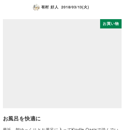
有村 好人
2018/03/13(火)
お買い物
お風呂を快適に
最近、朝ゆっくりとお風呂に入ってKindle Oasisで読んでい