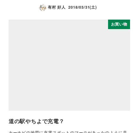
有村 好人
2018/03/31(土)
お買い物
道の駅やちよで充電？
カーナビの地図に充電スポットのマークがあったのように見