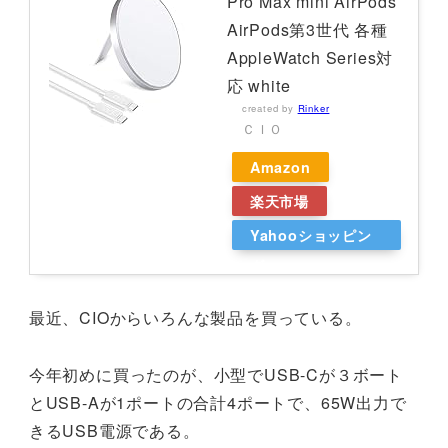
Pro Max mini AirPods
AirPods第3世代 各種
AppleWatch Series対
応 white
created by
Rinker
ＣＩＯ
Amazon
楽天市場
Yahooショッピン
グ
最近、CIOからいろんな製品を買っている。
今年初めに買ったのが、小型でUSB-Cが３ボート
とUSB-Aが1ポートの合計4ポートで、65W出力で
きるUSB電源である。