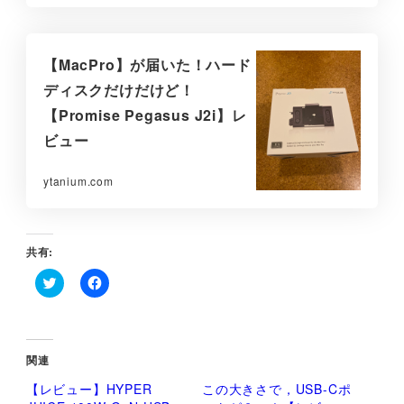
【MacPro】が届いた！ハード
ディスクだけだけど！
【Promise Pegasus J2i】レ
ビュー
ytanium.com
共有:
ク
F
リ
a
ッ
c
ク
e
し
b
て
o
関連
T
o
w
k
【レビュー】HYPER
この大きさで，USB-Cポ
i
で
t
共