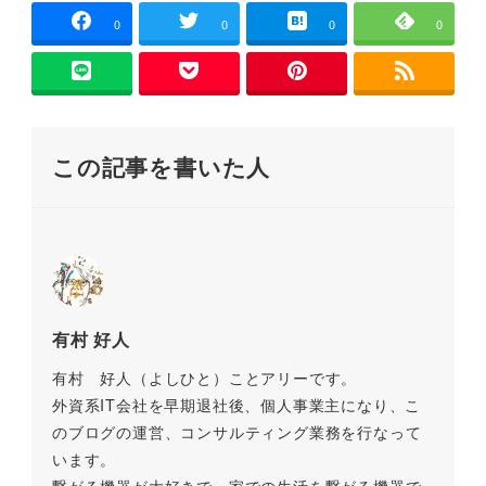
c
tt
ai
e
e
p
e
er
l
n
y
0
0
0
0
b
a
Li
o
n
o
k
この記事を書いた人
k
有村 好人
有村 好人（よしひと）ことアリーです。
外資系IT会社を早期退社後、個人事業主になり、こ
のブログの運営、コンサルティング業務を行なって
います。