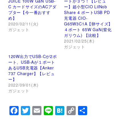
JUICE 100W GaN USB-
ートが３つ！【レビュ
t
有
C カードサイズのACアダ
ー】超小型CIO LilNob
e
す
r
る
プター【今一番おすす
Share 4 ポートUSB PD
で
に
め】
充電器 CIO-
共
は
有
ク
2020/02/11(火)
G65W3C1A【卵サイズ】
(
リ
ガジェット
新
ッ
４ポート 65W GaN(窒化
し
ク
ガリウム) 【比較】
い
し
ウ
て
2021/02/25(木)
ィ
く
ガジェット
ン
だ
ド
さ
ウ
い
120W出力でUSB-Cが2ポ
で
(
ート、USB-Aが１ポート
開
新
き
し
あるUSB充電器【Anker
ま
い
737 Charger】【レビュ
す
ウ
)
ィ
ー】
ン
2022/09/01(木)
ド
ウ
ガジェット
で
開
き
ま
F
T
E
Li
H
C
共
す
)
a
wi
m
n
at
o
有