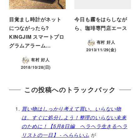
目覚まし時計がネット
今日も霧をはらしなが
につながったら?
ら、珈琲専門店エース
KINGJIM スマートプロ
有村 好人
グラムアラーム…
2013/11/29(金)
有村 好人
2018/10/28(日)
この投稿へのトラックバック
買い物はしっかり考えて買い、いらない物
は、すぐに処分しよう！整理のいらない未来
のために！【5月8日編 ヘラヘラ生きるヘラ
リストの一日】 - へららいふ
が