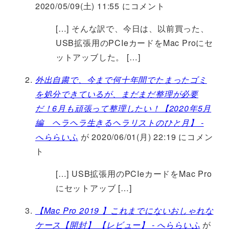
2020/05/09(土) 11:55 にコメント
[…] そんな訳で、今日は、以前買った、
USB拡張用のPCIeカードをMac Proにセ
ットアッブした。 […]
外出自粛で、今まで何十年間でたまったゴミ
を処分できているが、まだまだ整理が必要
だ！6月も頑張って整理したい！【2020年5月
編 ヘラヘラ生きるヘラリストのひと月】 -
へららいふ
が 2020/06/01(月) 22:19 にコメン
ト
[…] USB拡張用のPCIeカードをMac Pro
にセットアッブ […]
【Mac Pro 2019 】これまでにないおしゃれな
ケース【開封】 【レビュー】 - へららいふ
が