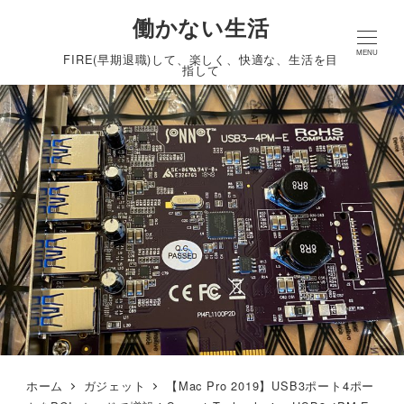
働かない生活
MENU
FIRE(早期退職)して、楽しく、快適な、生活を目
指して
ホーム
ガジェット
【Mac Pro 2019】USB3ポート4ポー