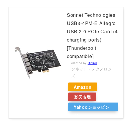
Sonnet Technologies
USB3-4PM-E Allegro
USB 3.0 PCIe Card (4
charging ports)
[Thunderbolt
compatible]
created by
Rinker
ソネット・テクノロジー
ズ
Amazon
楽天市場
Yahooショッピン
グ