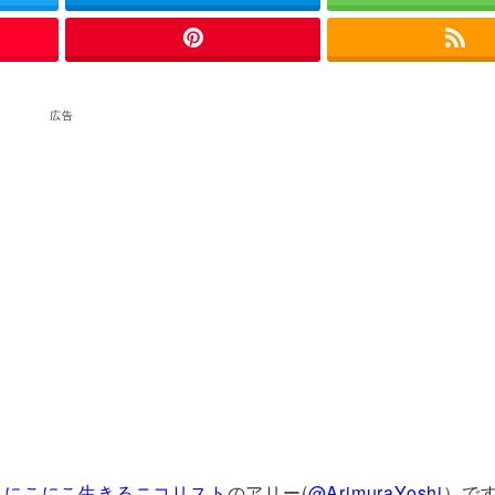
広告
、
にこにこ生きるニコリスト
のアリー(
@ArimuraYoshi
）で