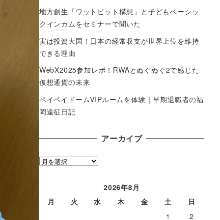
地方創生「ワットビット構想」と子どもベーシッ
クインカムをセミナーで聞いた
実は投資大国！日本の経常収支が世界上位を維持
できる理由
WebX2025参加レポ！RWAとぬぐぬぐ2で感じた
仮想通貨の未来
ペイペイドームVIPルームを体験｜早期退職者の福
岡遠征日記
アーカイブ
ア
ー
カ
2026年8月
イ
月
火
水
木
金
土
日
ブ
1
2