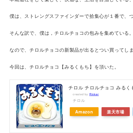
僕は、ストレングスファインダーで拾集心が１番で、
そんな訳で、僕は，チロルチョコの包みを集めている
なので、チロルチョコの新製品が出るとつい買ってし
今回は、チロルチョコ【みるくもち】を頂いた。
チロル チロルチョコ みるくも
created by
Rinker
チロル
Amazon
楽天市場