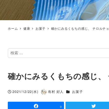
ホーム
健康
お菓子
確かにみるくもちの感じ、 チロルチョ
検
索
確かにみるくもちの感じ、 
カテゴリー
2021/12/22(水)
有村 好人
お菓子
投稿日
著
者
0