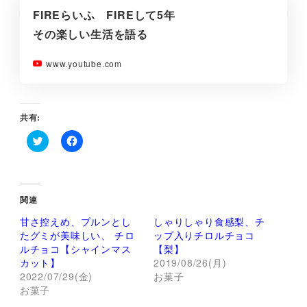
FIREらいふ FIREして5年
その楽しい生活を語る
www.youtube.com
共有:
ク
F
リ
a
ッ
c
ク
e
し
b
て
o
関連
T
o
w
k
甘さ控えめ、プルンとし
しゃりしゃり食感梨、チ
i
で
t
共
たグミが美味しい、 チロ
ップ入りチロルチョコ
t
有
ルチョコ【シャインマス
【梨】
e
す
r
る
カット】
2019/08/26(月)
で
に
2022/07/29(金)
お菓子
共
は
有
ク
お菓子
(
リ
新
ッ