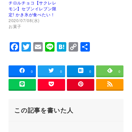
し
ク
チロルチョコ【サクレレ
い
し
モン】セブンイレブン限
ウ
て
ィ
く
定! かき氷が食べたい！
ン
だ
2020/07/08(水)
ド
さ
ウ
い
お菓子
で
(
開
新
き
し
ま
い
F
T
E
Li
H
C
共
す
ウ
)
ィ
ン
a
wi
m
n
at
o
有
ド
ウ
c
tt
ai
e
e
p
で
開
e
er
l
n
y
き
0
0
0
0
ま
す
b
a
Li
)
o
n
o
k
この記事を書いた人
k