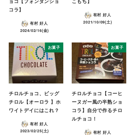
ョコ【フォンダンショ
こもち】
コラ】
有村 好人
2021/10/09(土)
有村 好人
2024/02/16(金)
お菓子
お菓子
チロルチョコ、ビッグ
チロルチョコ【コーヒ
チロル【オーロラ 】ホ
ーヌガー風の半熟ショ
ワイトデイにはこれ？
コラ】自分で作るチロ
ルチョコ！
有村 好人
2023/02/25(土)
有村 好人