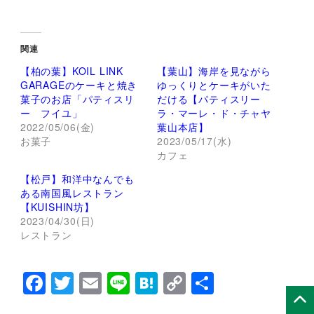
リ
a
ッ
c
ク
e
し
b
て
o
関連
T
o
w
k
【柏の葉】KOIL LINK
【葉山】海岸を見ながら
i
で
t
共
GARAGEのケーキと焼き
ゆっくりとケーキがいた
t
有
菓子のお店「パティスリ
だける【パティスリー
e
す
r
る
ー フイユ」
ラ・マーレ・ド・チャヤ
で
に
2022/05/06(金)
葉山本店】
共
は
有
ク
お菓子
2023/05/17(水)
(
リ
新
ッ
カフェ
し
ク
い
し
【松戸】和洋中なんでも
ウ
て
ィ
く
ある南国風レストラン
ン
だ
【KUISHIN坊】
ド
さ
ウ
い
2023/04/30(日)
で
(
レストラン
開
新
き
し
ま
い
す
ウ
)
ィ
F
T
E
Li
H
C
共
ン
ド
a
wi
m
n
at
o
有
ウ
で