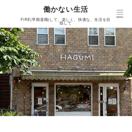
働かない生活
MENU
FIRE(早期退職)して、楽しく、快適な、生活を目
指して