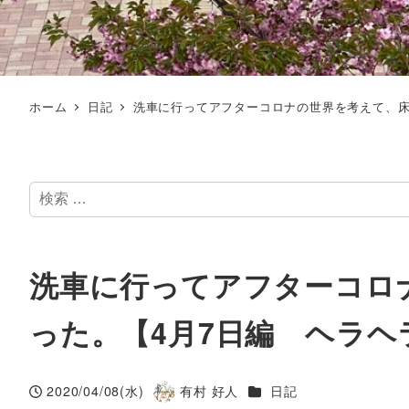
ホーム
日記
洗車に行ってアフターコロナの世界を考えて、床
検
索
洗車に行ってアフターコロ
った。【4月7日編 ヘラ
カテゴリー
2020/04/08(水)
有村 好人
日記
投稿日
著