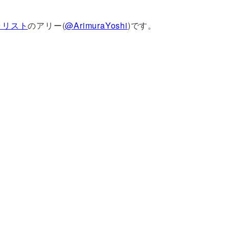
ラリスト
のアリー(
@ArimuraYoshi
)です。