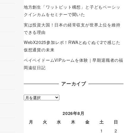
地方創生「ワットビット構想」と子どもベーシッ
クインカムをセミナーで聞いた
実は投資大国！日本の経常収支が世界上位を維持
できる理由
WebX2025参加レポ！RWAとぬぐぬぐ2で感じた
仮想通貨の未来
ペイペイドームVIPルームを体験｜早期退職者の福
岡遠征日記
アーカイブ
ア
ー
カ
2026年8月
イ
月
火
水
木
金
土
日
ブ
1
2