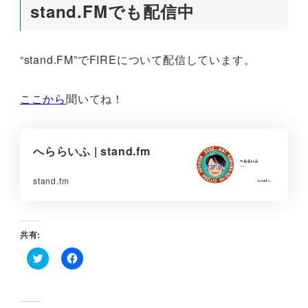
stand.FMでも配信中
“stand.FM”でFIREについて配信しています。
ここから
聞いてね！
へららいふ | stand.fm
stand.fm
共有:
ク
F
リ
a
ッ
c
ク
e
し
b