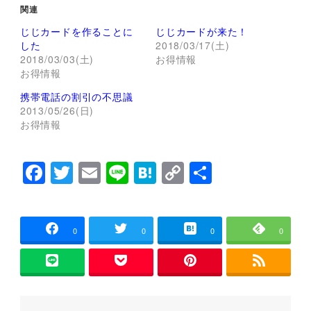
て
o
関連
T
o
w
k
じじカードを作ることに
じじカードが来た！
i
で
t
共
した
2018/03/17(土)
t
有
2018/03/03(土)
お得情報
e
す
r
る
お得情報
で
に
共
は
携帯電話の割引の不思議
有
ク
(
リ
2013/05/26(日)
新
ッ
し
ク
お得情報
い
し
ウ
て
ィ
く
ン
だ
F
T
E
Li
H
C
共
ド
さ
ウ
い
a
wi
m
n
at
o
有
で
(
開
新
き
し
c
tt
ai
e
e
p
ま
い
す
ウ
e
er
l
n
y
0
0
0
0
)
ィ
ン
ド
b
a
Li
ウ
で
o
n
開
き
ま
o
k
す