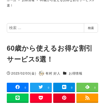
選！
検
検索
索
60歳から使えるお得な割引
サービス5選！
カテゴリー
2023/02/03(金)
有村 好人
お得情報
投稿日
著
者
0
0
0
0