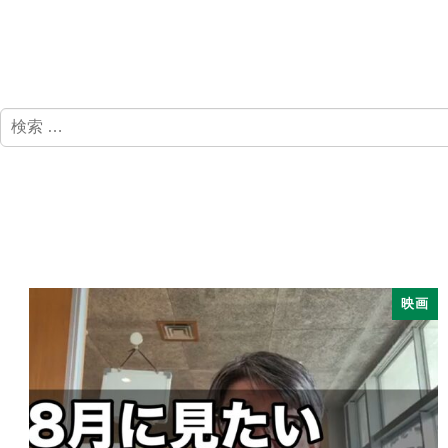
検
索
映画