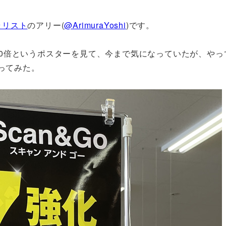
ラリスト
のアリー(
@ArimuraYoshi
)です。
0倍というポスターを見て、今まで気になっていたが、やっ
使ってみた。