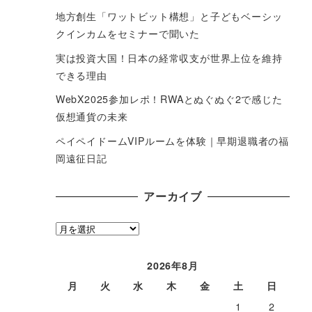
地方創生「ワットビット構想」と子どもベーシッ
クインカムをセミナーで聞いた
実は投資大国！日本の経常収支が世界上位を維持
できる理由
WebX2025参加レポ！RWAとぬぐぬぐ2で感じた
仮想通貨の未来
ペイペイドームVIPルームを体験｜早期退職者の福
岡遠征日記
アーカイブ
ア
ー
カ
2026年8月
イ
月
火
水
木
金
土
日
ブ
1
2