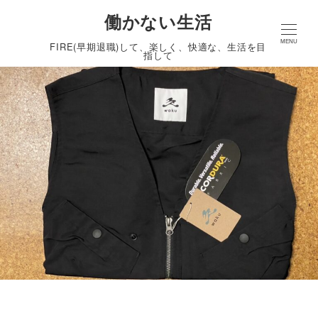
働かない生活
MENU
FIRE(早期退職)して、楽しく、快適な、生活を目
指して