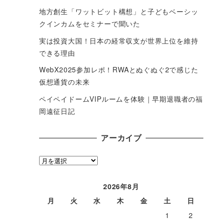
地方創生「ワットビット構想」と子どもベーシッ
クインカムをセミナーで聞いた
実は投資大国！日本の経常収支が世界上位を維持
できる理由
WebX2025参加レポ！RWAとぬぐぬぐ2で感じた
仮想通貨の未来
ペイペイドームVIPルームを体験｜早期退職者の福
岡遠征日記
アーカイブ
ア
ー
カ
2026年8月
イ
月
火
水
木
金
土
日
ブ
1
2