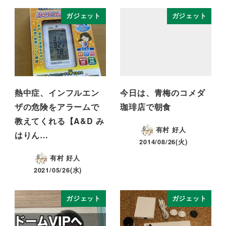
ガジェット
ガジェット
熱中症、インフルエン
今日は、青梅のコメダ
ザの危険をアラームで
珈琲店で朝食
教えてくれる【A&D み
有村 好人
はりん…
2014/08/26(火)
有村 好人
2021/05/26(水)
ガジェット
ガジェット