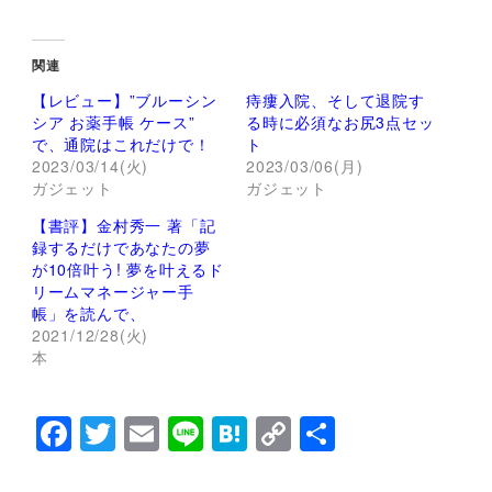
リ
a
ッ
c
ク
e
し
b
て
o
関連
T
o
w
k
【レビュー】”ブルーシン
痔瘻入院、そして退院す
i
で
t
共
シア お薬手帳 ケース”
る時に必須なお尻3点セッ
t
有
で、通院はこれだけで！
ト
e
す
r
る
2023/03/14(火)
2023/03/06(月)
で
に
ガジェット
ガジェット
共
は
有
ク
(
リ
【書評】金村秀一 著「記
新
ッ
し
ク
録するだけであなたの夢
い
し
が10倍叶う! 夢を叶えるド
ウ
て
ィ
く
リームマネージャー手
ン
だ
帳」を読んで、
ド
さ
ウ
い
2021/12/28(火)
で
(
本
開
新
き
し
ま
い
す
ウ
)
ィ
F
T
E
Li
H
C
共
ン
ド
a
wi
m
n
at
o
有
ウ
で
開