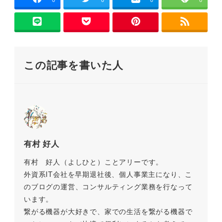
e
er
l
n
y
b
a
Li
o
n
o
k
この記事を書いた人
k
有村 好人
有村 好人（よしひと）ことアリーです。
外資系IT会社を早期退社後、個人事業主になり、こ
のブログの運営、コンサルティング業務を行なって
います。
繋がる機器が大好きで、家での生活を繋がる機器で