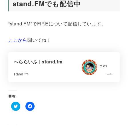
stand.FMでも配信中
“stand.FM”でFIREについて配信しています。
ここから
聞いてね！
へららいふ | stand.fm
stand.fm
共有:
ク
F
リ
a
ッ
c
ク
e
し
b