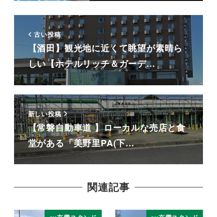
古い投稿
【酒田】観光地に近くて眺望が素晴ら
しい【ホテルリッチ＆ガーデ…
新しい投稿
【常磐自動車道 】ローカルな売店と食
堂がある「美野里PA(下…
関連記事