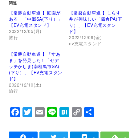
て
o
関連
T
o
w
k
【常磐自動車道 】庭園が
【常磐自動車道 】しらす
i
で
t
共
ある！「中郷SA(下り）」
丼が美味しい「四倉PA(下
t
有
【EV充電スタンド】
り）」【EV充電スタン
e
す
r
る
2022/12/05(月)
ド】
で
に
旅行
2022/12/09(金)
共
は
有
ク
ev充電スタンド
(
リ
新
ッ
し
ク
【常磐自動車道 】「すあ
い
し
ま」を発見した！「セデ
ウ
て
ィ
く
ッテかしま(南相馬市SA)
ン
だ
(下り）」【EV充電スタン
ド
さ
ウ
い
ド】
で
(
2022/12/10(土)
開
新
き
し
旅行
ま
い
す
ウ
)
ィ
ン
F
T
E
Li
H
C
共
ド
ウ
で
a
wi
m
n
at
o
有
開
き
c
tt
ai
e
e
p
ま
す
)
0
0
0
0