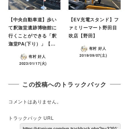
【中央自動車道】歩い
【EV充電スタンド】フ
て釈迦堂遺跡博物館に
ァミリーマート野田目
行くことができる「釈
吹店【野田】
迦堂PA(下り）」【…
有村 好人
2019/09/07(土)
有村 好人
2023/01/17(火)
この投稿へのトラックバック
コメントはありません。
トラックバック URL