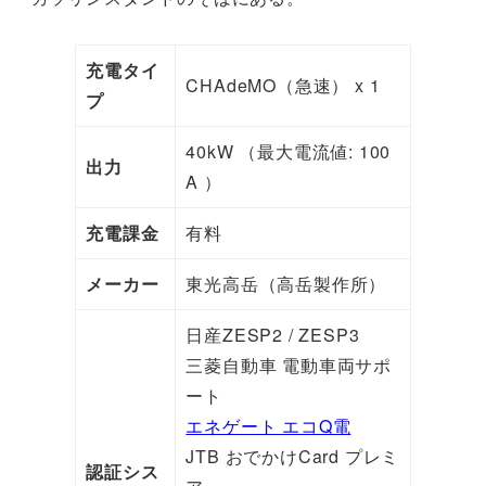
充電タイ
CHAdeMO（急速） x 1
プ
40kW （最大電流値: 100
出力
A ）
充電課金
有料
メーカー
東光高岳（高岳製作所）
日産ZESP2 / ZESP3
三菱自動車 電動車両サポ
ート
エネゲート エコQ電
JTB おでかけCard プレミ
認証シス