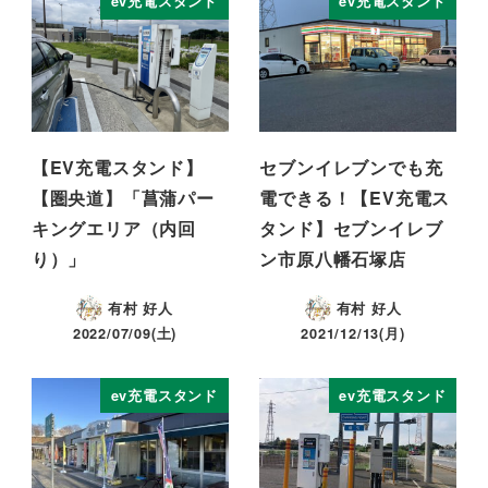
ev充電スタンド
ev充電スタンド
【EV充電スタンド】
セブンイレブンでも充
【圏央道】「菖蒲パー
電できる！【EV充電ス
キングエリア（内回
タンド】セブンイレブ
り）」
ン市原八幡石塚店
有村 好人
有村 好人
2022/07/09(土)
2021/12/13(月)
ev充電スタンド
ev充電スタンド