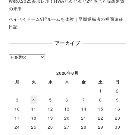
WebX2025参加レポ！RWAとぬぐぬぐ2で感じた仮想通貨
の未来
ペイペイドームVIPルームを体験｜早期退職者の福岡遠征
日記
アーカイブ
ア
ー
カ
2026年8月
イ
月
火
水
木
金
土
日
ブ
1
2
3
4
5
6
7
8
9
10
11
12
13
14
15
16
17
18
19
20
21
22
23
24
25
26
27
28
29
30