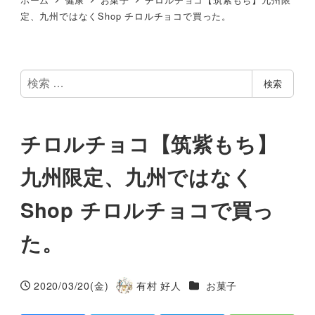
定、九州ではなくShop チロルチョコで買った。
検
検索
索
チロルチョコ【筑紫もち】
九州限定、九州ではなく
Shop チロルチョコで買っ
た。
カテゴリー
2020/03/20(金)
有村 好人
お菓子
投稿日
著
者