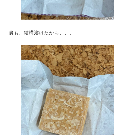
裏も、結構溶けたかも、、、