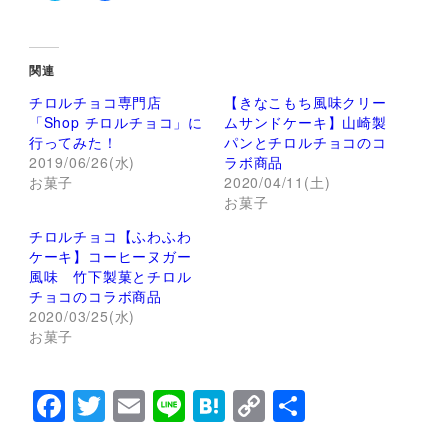
ク
F
リ
a
ッ
c
ク
e
し
b
て
o
関連
T
o
w
k
チロルチョコ専門店
【きなこもち風味クリー
i
で
t
共
「Shop チロルチョコ」に
ムサンドケーキ】山崎製
t
有
行ってみた！
パンとチロルチョコのコ
e
す
r
る
2019/06/26(水)
ラボ商品
で
に
お菓子
2020/04/11(土)
共
は
有
ク
お菓子
(
リ
新
ッ
し
ク
チロルチョコ【ふわふわ
い
し
ケーキ】コーヒーヌガー
ウ
て
ィ
く
風味 竹下製菓とチロル
ン
だ
チョコのコラボ商品
ド
さ
ウ
い
2020/03/25(水)
で
(
お菓子
開
新
き
し
ま
い
す
ウ
)
ィ
F
T
E
Li
H
C
共
ン
ド
a
wi
m
n
at
o
有
ウ
で