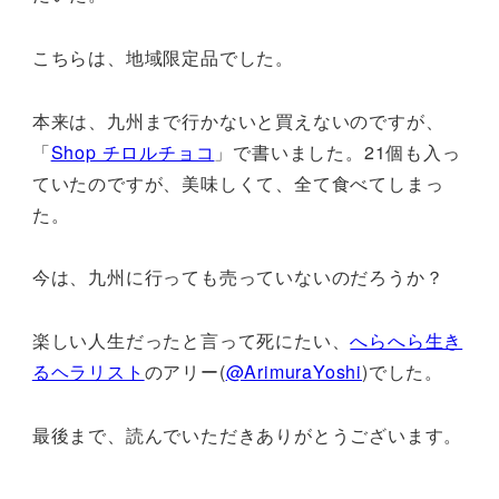
こちらは、地域限定品でした。
本来は、九州まで行かないと買えないのですが、
「
Shop チロルチョコ
」で書いました。21個も入っ
ていたのですが、美味しくて、全て食べてしまっ
た。
今は、九州に行っても売っていないのだろうか？
楽しい人生だったと言って死にたい、
へらへら生き
るヘラリスト
のアリー(
@ArimuraYoshi
)でした。
最後まで、読んでいただきありがとうございます。