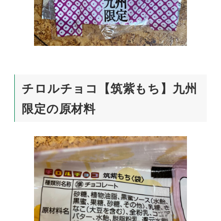
チロルチョコ【筑紫もち】九州
限定の原材料