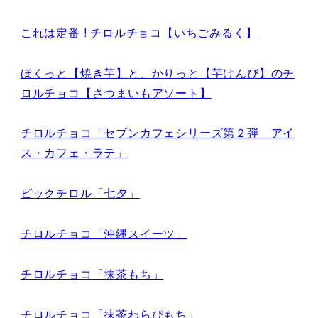
これは定番 ! チロルチョコ【いちごみるく】
ほくっと【焼き芋】と、かりっと【芋けんぴ】のチ
ロルチョコ【さつまいもアソート】
チロルチョコ「セブンカフェシリーズ第２弾 アイ
ス・カフェ・ラテ」
ビックチロル「七夕」
チロルチョコ「沖縄スイーツ」
チロルチョコ「抹茶もち」
チロルチョコ「抹茶わらびもち」