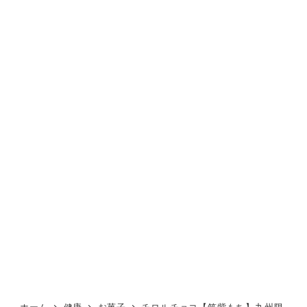
ホーム
健康
お菓子
チロルチョコ【筑紫もち】九州限