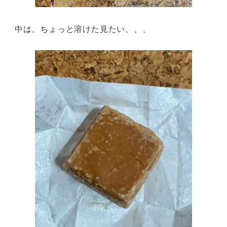
中は、ちょっと溶けた見たい、、、