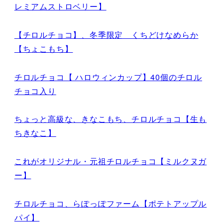
レミアムストロベリー】
【チロルチョコ】、冬季限定 くちどけなめらか
【ちょこもち】
チロルチョコ【 ハロウィンカップ】40個のチロル
チョコ入り
ちょっと高級な、きなこもち、チロルチョコ【生も
ちきなこ】
これがオリジナル・元祖チロルチョコ【ミルクヌガ
ー】
チロルチョコ、らぽっぽファーム【ポテトアップル
パイ】