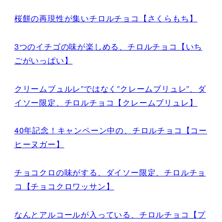
桜餅の再現性が集いチロルチョコ【さくらもち】
3つのイチゴの味が楽しめる、チロルチョコ【いち
ごがいっぱい】
クリームブュルレ”ではなく”クレームブリュレ”、ダ
イソー限定、チロルチョコ【クレームブリュレ】
40年記念！キャンペーン中の、チロルチョコ【コー
ヒーヌガー】
チョコクロの味がする、ダイソー限定、チロルチョ
コ【チョコクロワッサン】
なんとアルコールが入っている、チロルチョコ【プ