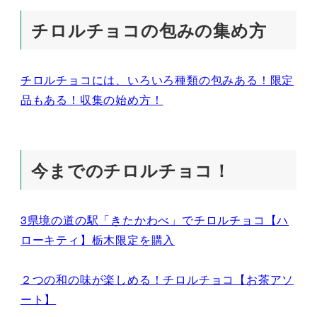
チロルチョコの包みの集め方
チロルチョコには、いろいろ種類の包みある！限定
品もある！収集の始め方！
今までのチロルチョコ！
3県境の道の駅「きたかわべ」でチロルチョコ【ハ
ローキティ】栃木限定を購入
２つの和の味が楽しめる！チロルチョコ【お茶アソ
ート】