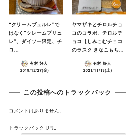
“クリームブュルレ”で
ヤマザキとチロルチョ
はなく”クレームブリュ
コのコラボ、チロルチ
レ”、ダイソー限定、チ
ョコ【しみこむチョコ
ロ…
のラスク きなこもち…
有村 好人
有村 好人
2019/12/27(金)
2021/11/13(土)
この投稿へのトラックバック
コメントはありません。
トラックバック URL