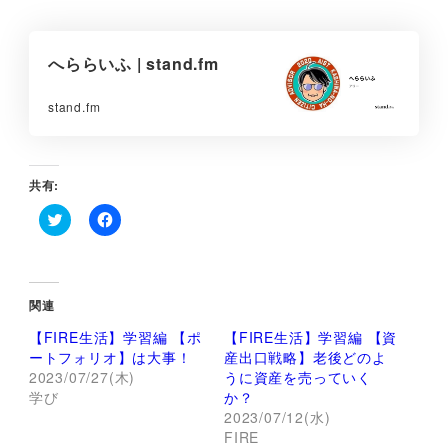
へららいふ | stand.fm
stand.fm
共有:
ク
F
リ
a
ッ
c
ク
e
し
b
て
o
関連
T
o
w
k
【FIRE生活】学習編 【ポ
【FIRE生活】学習編 【資
i
で
t
共
ートフォリオ】は大事！
産出口戦略】老後どのよ
t
有
2023/07/27(木)
うに資産を売っていく
e
す
r
る
学び
か？
で
に
2023/07/12(水)
共
は
有
ク
FIRE
(
リ