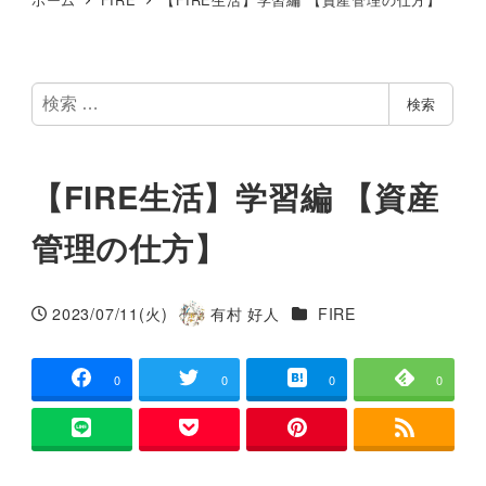
検
検索
索
【FIRE生活】学習編 【資産
管理の仕方】
カテゴリー
2023/07/11(火)
有村 好人
FIRE
投稿日
著
者
0
0
0
0