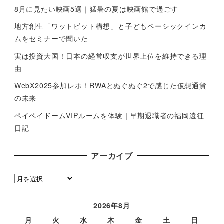
8月に見たい映画5選｜猛暑の夏は映画館で過ごす
地方創生「ワットビット構想」と子どもベーシックインカ
ムをセミナーで聞いた
実は投資大国！日本の経常収支が世界上位を維持できる理
由
WebX2025参加レポ！RWAとぬぐぬぐ2で感じた仮想通貨
の未来
ペイペイドームVIPルームを体験｜早期退職者の福岡遠征
日記
アーカイブ
ア
ー
カ
2026年8月
イ
月
火
水
木
金
土
日