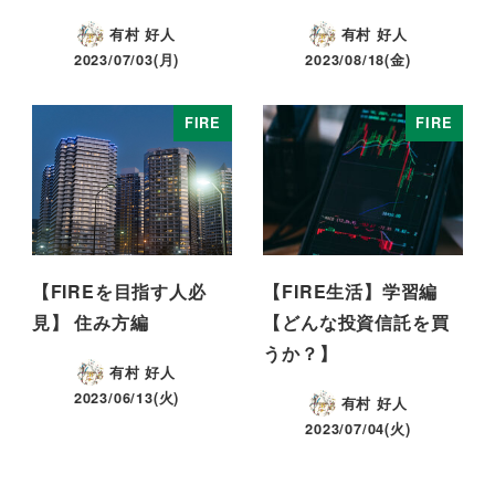
有村 好人
有村 好人
2023/07/03(月)
2023/08/18(金)
FIRE
FIRE
【FIREを目指す人必
【FIRE生活】学習編
見】 住み方編
【どんな投資信託を買
うか？】
有村 好人
2023/06/13(火)
有村 好人
2023/07/04(火)