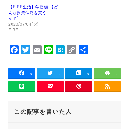
新
ッ
し
ク
【FIRE生活】学習編 【ど
い
し
んな投資信託を買う
ウ
て
ィ
く
か？】
ン
だ
2023/07/04(火)
ド
さ
ウ
い
FIRE
で
(
開
新
き
し
ま
い
F
T
E
Li
H
C
共
す
ウ
)
ィ
ン
a
wi
m
n
at
o
有
ド
ウ
c
tt
ai
e
e
p
で
開
e
er
l
n
y
き
0
0
0
0
ま
す
b
a
Li
)
o
n
o
k
この記事を書いた人
k