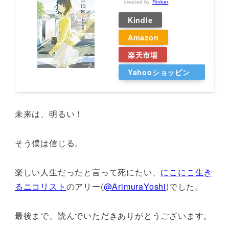
created by
Rinker
Kindle
Amazon
楽天市場
Yahooショッピン
グ
未来は、明るい！
そう僕は信じる。
楽しい人生だったと言って死にたい、
にこにこ生き
るニコリスト
のアリー(
@ArimuraYoshi
)でした。
最後まで、読んでいただきありがとうございます。