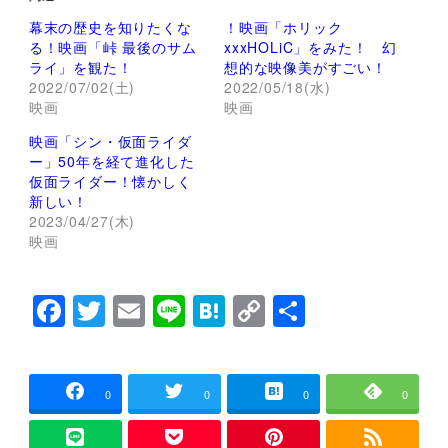
T
o
w
k
幕末の歴史を知りたくな
！映画「ホリック
i
で
t
共
る！映画「峠 最後のサム
xxxHOLiC」をみた！ 幻
t
有
ライ」を観た！
想的な映像美がすごい！
e
す
r
る
2022/07/02(土)
2022/05/18(水)
で
に
映画
映画
共
は
有
ク
(
リ
映画「シン・仮面ライダ
新
ッ
し
ク
ー」50年を経て進化した
い
し
仮面ライダー！懐かしく
ウ
て
ィ
く
新しい！
ン
だ
2023/04/27(木)
ド
さ
ウ
い
映画
で
(
開
新
き
し
ま
い
F
T
E
Li
H
C
共
す
ウ
)
ィ
ン
a
wi
m
n
at
o
有
ド
ウ
c
tt
ai
e
e
p
で
開
e
er
l
n
y
き
0
0
0
0
ま
す
b
a
Li
)