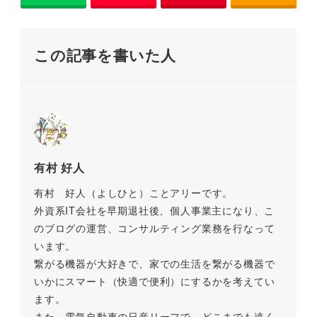
o
n
o
k
この記事を書いた人
k
有村 好人
有村 好人（よしひと）ことアリーです。
外資系IT会社を早期退社後、個人事業主になり、こ
のブログの運営、コンサルティング業務を行なって
います。
繋がる機器が大好きで、家での生活を繋がる機器で
いかにスマート（快適で便利）にするかを考えてい
ます。
また、電気自動車の日産リーフで、どこまでも遠く