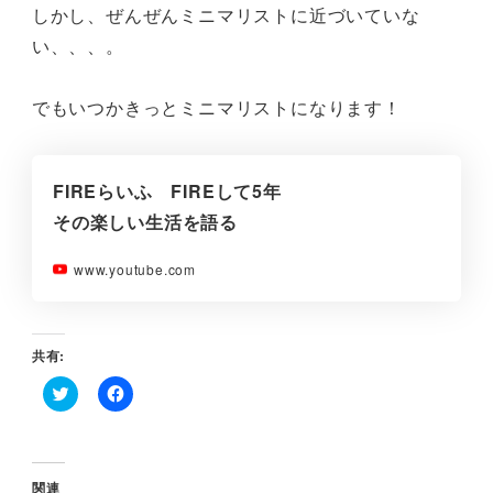
しかし、ぜんぜんミニマリストに近づいていな
い、、、。
でもいつかきっとミニマリストになります！
FIREらいふ FIREして5年
その楽しい生活を語る
www.youtube.com
共有:
ク
F
リ
a
ッ
c
ク
e
し
b
て
o
関連