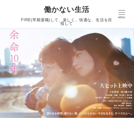
働かない生活
MENU
FIRE(早期退職)して、楽しく、快適な、生活を目
指して