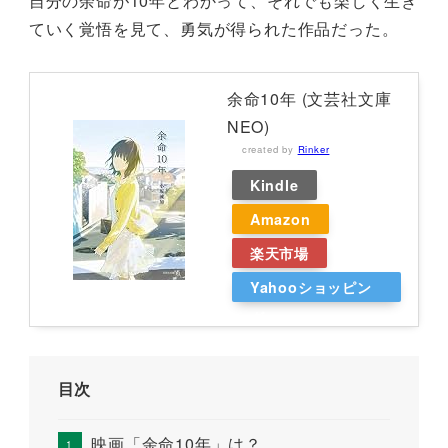
自分の余命が10年とわかって、それでも楽しく生き
ていく覚悟を見て、勇気が得られた作品だった。
余命10年 (文芸社文庫
NEO)
created by
Rinker
Kindle
Amazon
楽天市場
Yahooショッピン
グ
目次
映画「余命10年」は？