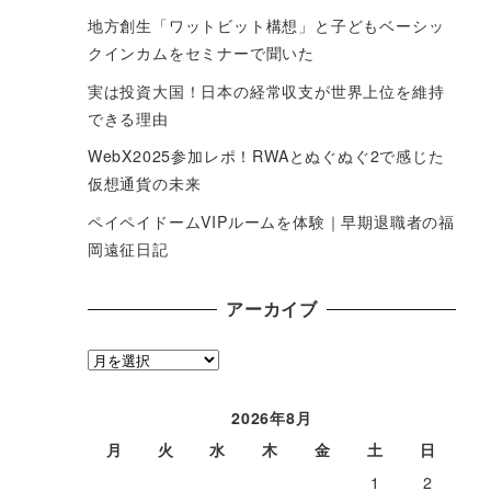
地方創生「ワットビット構想」と子どもベーシッ
クインカムをセミナーで聞いた
実は投資大国！日本の経常収支が世界上位を維持
できる理由
WebX2025参加レポ！RWAとぬぐぬぐ2で感じた
仮想通貨の未来
ペイペイドームVIPルームを体験｜早期退職者の福
岡遠征日記
アーカイブ
ア
ー
カ
2026年8月
イ
月
火
水
木
金
土
日
ブ
1
2