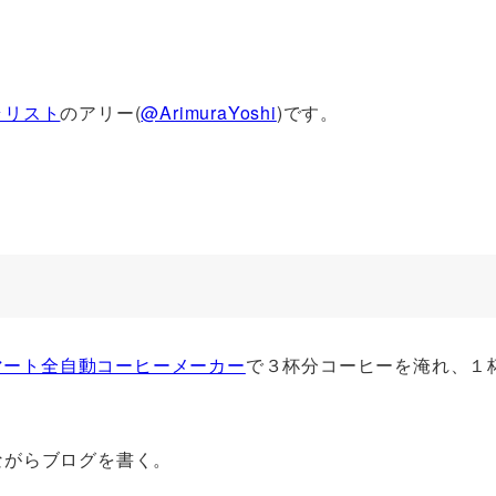
ラリスト
のアリー(
@ArimuraYoshi
)です。
のスマート全自動コーヒーメーカー
で３杯分コーヒーを淹れ、１
ながらブログを書く。