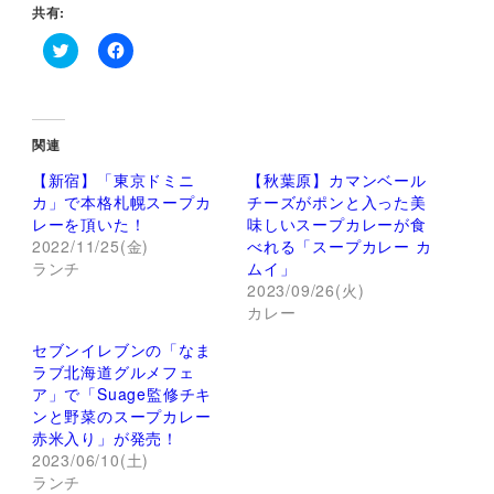
共有:
ク
F
リ
a
ッ
c
ク
e
し
b
て
o
関連
T
o
w
k
【新宿】「東京ドミニ
【秋葉原】カマンベール
i
で
t
共
カ」で本格札幌スープカ
チーズがポンと入った美
t
有
レーを頂いた！
味しいスープカレーが食
e
す
r
る
2022/11/25(金)
べれる「スープカレー カ
で
に
ランチ
ムイ」
共
は
有
ク
2023/09/26(火)
(
リ
新
ッ
カレー
し
ク
い
し
セブンイレブンの「なま
ウ
て
ィ
く
ラブ北海道グルメフェ
ン
だ
ア」で「Suage監修チキ
ド
さ
ウ
い
ンと野菜のスープカレー
で
(
赤米入り」が発売！
開
新
き
し
2023/06/10(土)
ま
い
ランチ
す
ウ