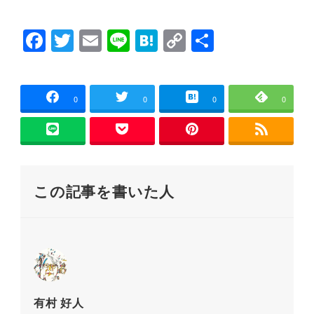
)
ィ
ン
ド
ウ
F
T
E
Li
H
C
共
で
開
a
wi
m
n
at
o
有
き
ま
す
c
tt
ai
e
e
p
)
e
er
l
n
y
0
0
0
0
b
a
Li
o
n
o
k
この記事を書いた人
k
有村 好人