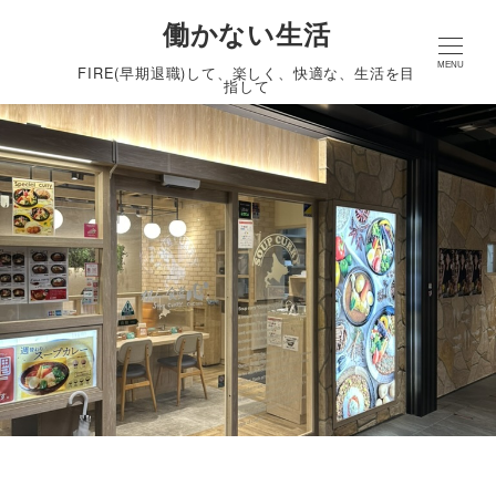
働かない生活
MENU
FIRE(早期退職)して、楽しく、快適な、生活を目
指して