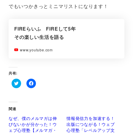
でもいつかきっとミニマリストになります！
FIREらいふ FIREして5年
その楽しい生活を語る
www.youtube.com
共有:
ク
F
リ
a
ッ
c
ク
e
し
b
て
o
関連
T
o
w
k
なぜ、僕のメルマガは伸
情報発信力を加速する！
i
で
t
共
びないかが分かった！ウ
出版につながる！ウェブ
t
有
ェブ心理塾【メルマガ・
心理塾「レベルアップ文
e
す