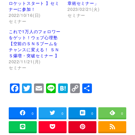
r
る
ロケットスタート 】セミ
章術セミナー」
で
に
ナーに参加！
2023/02/21(火)
共
は
有
ク
2022/10/16(日)
セミナー
(
リ
セミナー
新
ッ
し
ク
い
し
これで1万人のフォロワー
ウ
て
ィ
く
をゲット！ウェブ心理塾
ン
だ
【空前のＳＮＳブームを
ド
さ
ウ
い
チャンスに変える！ ＳＮ
で
(
Ｓ爆増・突破セミナー 】
開
新
き
し
2022/11/21(月)
ま
い
セミナー
す
ウ
)
ィ
ン
ド
ウ
F
T
E
Li
H
C
共
で
開
a
wi
m
n
at
o
有
き
ま
す
c
tt
ai
e
e
p
)
e
er
l
n
y
0
0
0
0
b
a
Li