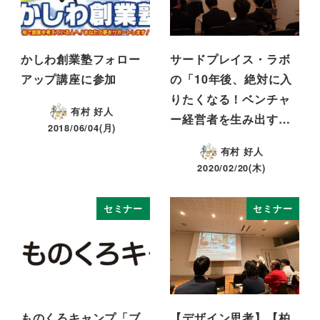
かしわ創業塾フォロー
サードプレイス・ラボ
アップ講座に参加
の「10年後、絶対に入
りたくなる！ベンチャ
有村 好人
ー経営者を生み出す…
2018/06/04(月)
有村 好人
2020/02/20(木)
セミナー
セミナー
ものくろキャンプ「ブ
【デザイン思考】【柏