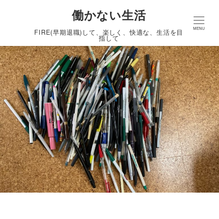
働かない生活
MENU
FIRE(早期退職)して、楽しく、快適な、生活を目
指して