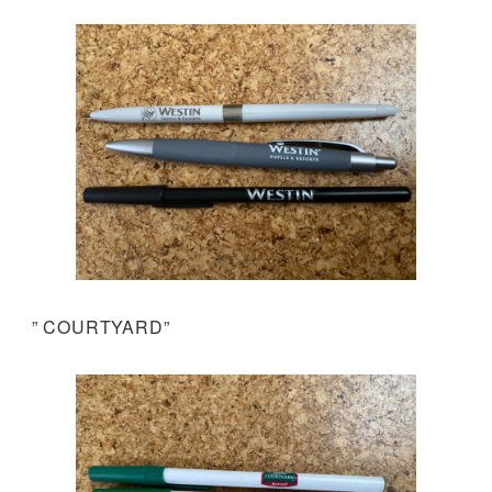
” COURTYARD”