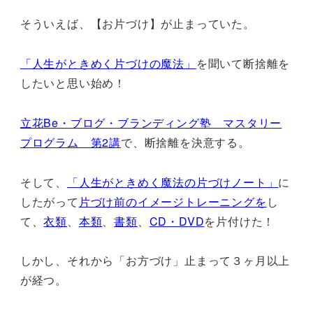
そういえば、【お片づけ】が止まっていた。
「人生がときめく片づけの魔法」
を聞いて断捨離を
したいと思い始め！
立花Be・ブログ・ブランディング塾 マスタリー
プログラム 第2講
で、断捨離を決意する。
そして、
「人生がときめく魔法の片づけノート」
に
したがって
片づけ前のイメージトレーニングを
し
て、
衣類
、
本類
、
書類
、
CD・DVD
を片付けた！
しかし、それから「お方づけ」止まって３ヶ月以上
が経つ。