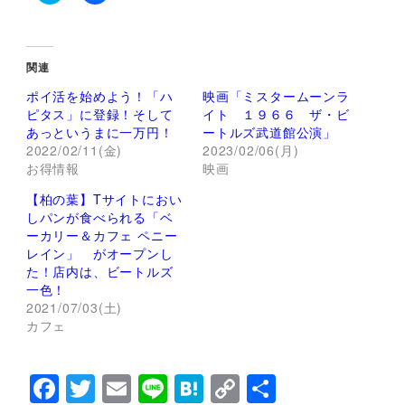
ク
F
リ
a
ッ
c
ク
e
し
b
て
o
関連
T
o
w
k
ポイ活を始めよう！「ハ
映画「ミスタームーンラ
i
で
t
共
ピタス」に登録！そして
イト １９６６ ザ・ビ
t
有
あっというまに一万円！
ートルズ武道館公演」
e
す
r
る
2022/02/11(金)
2023/02/06(月)
で
に
お得情報
映画
共
は
有
ク
(
リ
【柏の葉】Tサイトにおい
新
ッ
し
ク
しパンが食べられる「ベ
い
し
ーカリー＆カフェ ペニー
ウ
て
ィ
く
レイン」 がオープンし
ン
だ
た！店内は、ビートルズ
ド
さ
ウ
い
一色！
で
(
2021/07/03(土)
開
新
き
し
カフェ
ま
い
す
ウ
)
ィ
ン
F
T
E
Li
H
C
共
ド
ウ
で