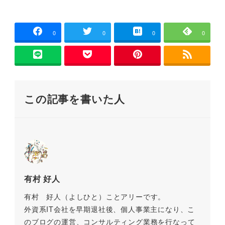
a
wi
m
n
at
o
有
開
き
c
tt
ai
e
e
p
ま
す
)
e
er
l
n
y
0
0
0
0
b
a
Li
o
n
o
k
この記事を書いた人
k
有村 好人
有村 好人（よしひと）ことアリーです。
外資系IT会社を早期退社後、個人事業主になり、こ
のブログの運営、コンサルティング業務を行なって