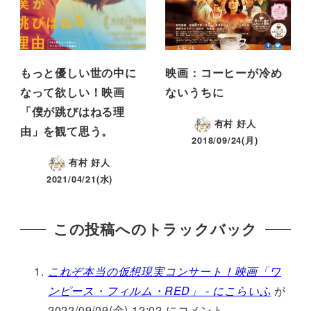
もっと優しい世の中に
映画：コーヒーが冷め
なって欲しい！映画
ないうちに
「僕が跳びはねる理
有村 好人
由」を観て思う。
2018/09/24(月)
有村 好人
2021/04/21(水)
この投稿へのトラックバック
これぞ本当の仮想現実コンサート！映画「ワ
ンピース・フィルム・RED」 - にこらいふ
が
2022/09/09(金) 12:02 にコメント