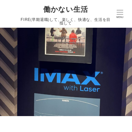
働かない生活
MENU
FIRE(早期退職)して、楽しく、快適な、生活を目
指して