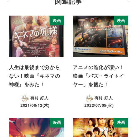
関連記事
映画
映画
人生は最後まで分から
アニメの進化が凄い！
ない！映画『キネマの
映画「バズ・ライトイ
神様』をみた！
ヤー」を観た！
有村 好人
有村 好人
2021/08/12(木)
2022/07/05(火)
映画
映画