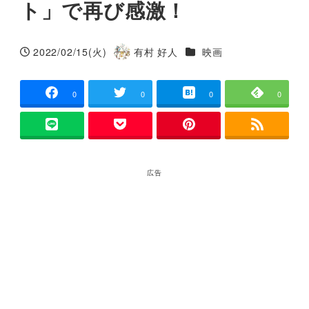
ト」で再び感激！
カテゴリー
2022/02/15(火)
有村 好人
映画
投稿日
著
者
0
0
0
0
広告