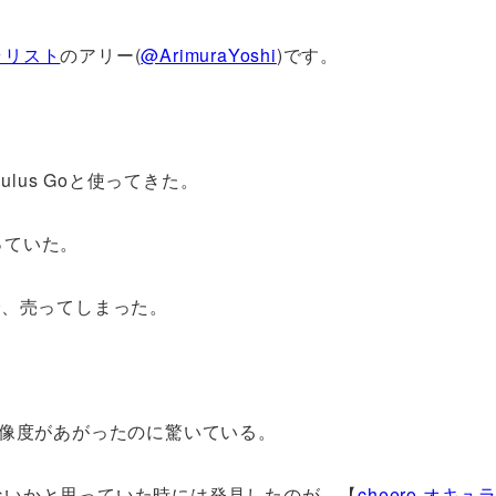
ラリスト
のアリー(
@ArimuraYoshi
)です。
lus Goと使ってきた。
っていた。
で、売ってしまった。
めて解像度があがったのに驚いている。
ないかと思っていた時には発見したのが、【
cheero オキ