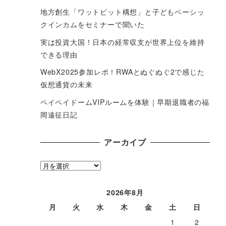
地方創生「ワットビット構想」と子どもベーシッ
クインカムをセミナーで聞いた
実は投資大国！日本の経常収支が世界上位を維持
できる理由
WebX2025参加レポ！RWAとぬぐぬぐ2で感じた
仮想通貨の未来
ペイペイドームVIPルームを体験｜早期退職者の福
岡遠征日記
アーカイブ
ア
ー
カ
2026年8月
イ
月
火
水
木
金
土
日
ブ
1
2