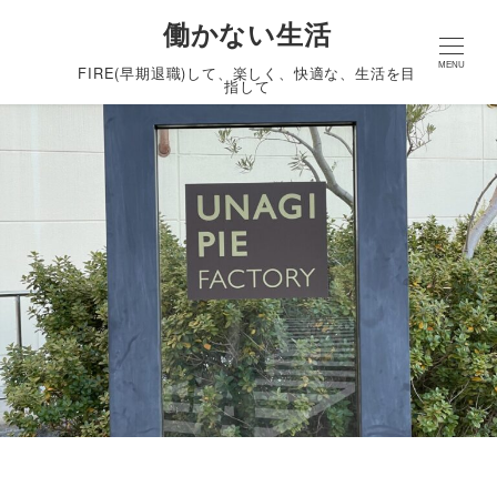
働かない生活
MENU
FIRE(早期退職)して、楽しく、快適な、生活を目
指して