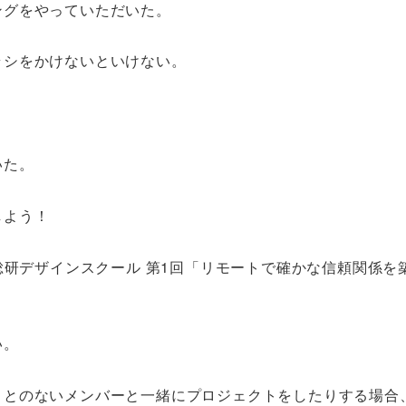
ングをやっていただいた。
ラシをかけないといけない。
いた。
しよう！
 age by 産総研デザインスクール 第1回「リモートで確かな信頼関係
い。
ことのないメンバーと一緒にプロジェクトをしたりする場合