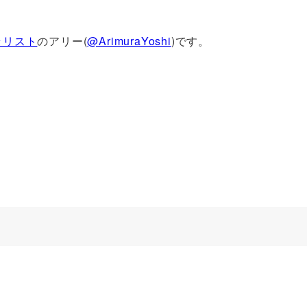
ラリスト
のアリー(
@ArimuraYoshi
)です。