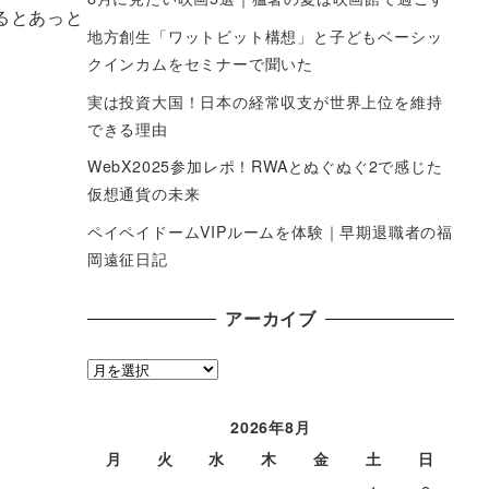
るとあっと
地方創生「ワットビット構想」と子どもベーシッ
クインカムをセミナーで聞いた
実は投資大国！日本の経常収支が世界上位を維持
できる理由
WebX2025参加レポ！RWAとぬぐぬぐ2で感じた
仮想通貨の未来
ペイペイドームVIPルームを体験｜早期退職者の福
岡遠征日記
アーカイブ
ア
ー
カ
2026年8月
イ
月
火
水
木
金
土
日
ブ