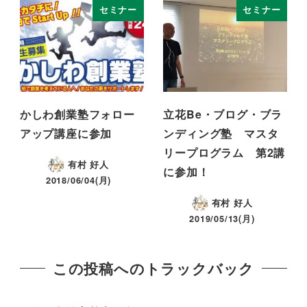
セミナー
セミナー
かしわ創業塾フォロー
立花Be・ブログ・ブラ
アップ講座に参加
ンディング塾 マスタ
リープログラム 第2講
有村 好人
に参加！
2018/06/04(月)
有村 好人
2019/05/13(月)
この投稿へのトラックバック