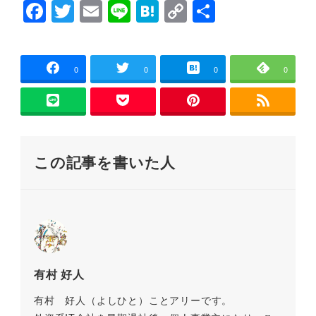
F
T
E
Li
H
C
共
で
開
a
wi
m
n
at
o
有
き
ま
す
c
tt
ai
e
e
p
)
e
er
l
n
y
0
0
0
0
b
a
Li
o
n
o
k
この記事を書いた人
k
有村 好人
有村 好人（よしひと）ことアリーです。