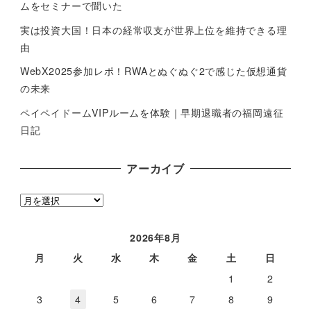
ムをセミナーで聞いた
実は投資大国！日本の経常収支が世界上位を維持できる理
由
WebX2025参加レポ！RWAとぬぐぬぐ2で感じた仮想通貨
の未来
ペイペイドームVIPルームを体験｜早期退職者の福岡遠征
日記
アーカイブ
ア
ー
カ
2026年8月
イ
月
火
水
木
金
土
日
ブ
1
2
3
4
5
6
7
8
9