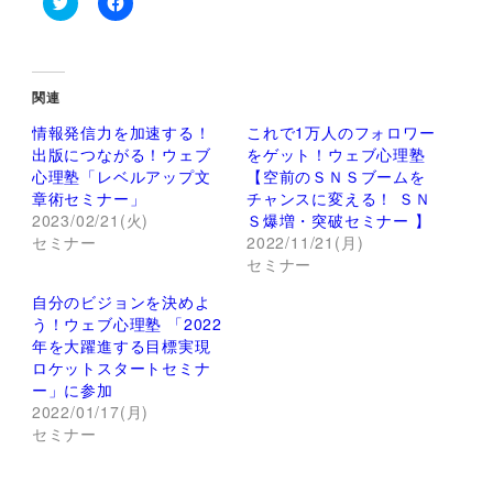
ク
F
リ
a
ッ
c
ク
e
し
b
て
o
関連
T
o
w
k
情報発信力を加速する！
これで1万人のフォロワー
i
で
t
共
出版につながる！ウェブ
をゲット！ウェブ心理塾
t
有
心理塾「レベルアップ文
【空前のＳＮＳブームを
e
す
r
る
章術セミナー」
チャンスに変える！ ＳＮ
で
に
2023/02/21(火)
Ｓ爆増・突破セミナー 】
共
は
有
ク
セミナー
2022/11/21(月)
(
リ
新
ッ
セミナー
し
ク
い
し
自分のビジョンを決めよ
ウ
て
ィ
く
う！ウェブ心理塾 「2022
ン
だ
年を大躍進する目標実現
ド
さ
ウ
い
ロケットスタートセミナ
で
(
ー」に参加
開
新
き
し
2022/01/17(月)
ま
い
セミナー
す
ウ
)
ィ
ン
ド
ウ