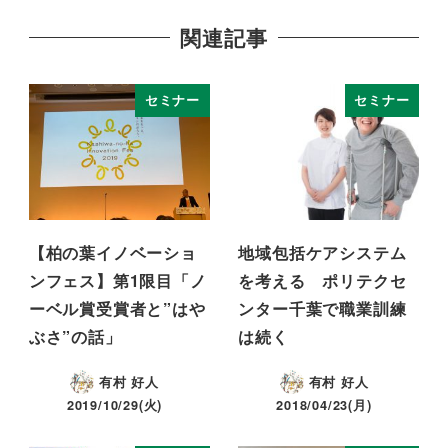
関連記事
セミナー
セミナー
【柏の葉イノベーショ
地域包括ケアシステム
ンフェス】第1限目「ノ
を考える ポリテクセ
ーベル賞受賞者と”はや
ンター千葉で職業訓練
ぶさ”の話」
は続く
有村 好人
有村 好人
2019/10/29(火)
2018/04/23(月)