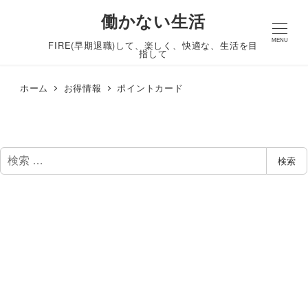
働かない生活
MENU
FIRE(早期退職)して、楽しく、快適な、生活を目
指して
ホーム
お得情報
ポイントカード
検
検索
索