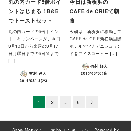
丸の内カード5倍ポイ
今日は新横浜の
ントはじまる！B&B
CAFE de CRIEで朝
でトーストセット
食
丸の内カードの5倍ポイン
今朝は、新横浜に移動して
ト・キャンペーンが、今日
CAFE de CRIE新横浜国際
3月13日から来週の3月17
ホテルでツナデニシュサン
日月曜日までの5日間まで
ドをアイスコーヒー […]
[…]
有村 好人
2013/08/30(金)
有村 好人
2014/03/13(木)
投
1
2
…
6
稿
ナ
Snow Monkey
テーマ by
モンキーレンチ
Powered by