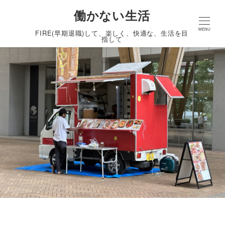
働かない生活
MENU
FIRE(早期退職)して、楽しく、快適な、生活を目
指して