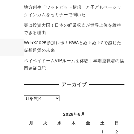
地方創生「ワットビット構想」と子どもベーシッ
クインカムをセミナーで聞いた
実は投資大国！日本の経常収支が世界上位を維持
できる理由
WebX2025参加レポ！RWAとぬぐぬぐ2で感じた
仮想通貨の未来
ペイペイドームVIPルームを体験｜早期退職者の福
岡遠征日記
アーカイブ
ア
ー
カ
2026年8月
イ
月
火
水
木
金
土
日
ブ
1
2