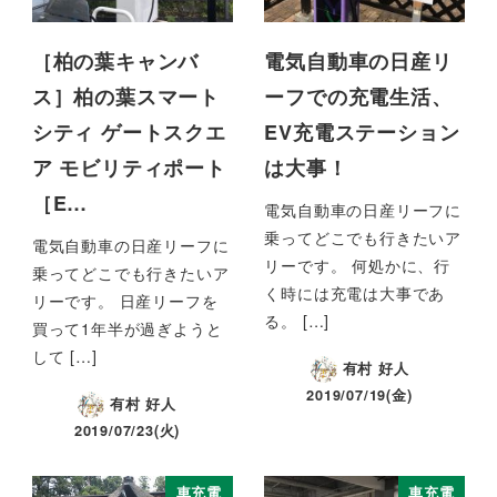
［柏の葉キャンバ
電気自動車の日産リ
ス］柏の葉スマート
ーフでの充電生活、
シティ ゲートスクエ
EV充電ステーション
ア モビリティポート
は大事！
［E…
電気自動車の日産リーフに
乗ってどこでも行きたいア
電気自動車の日産リーフに
リーです。 何処かに、行
乗ってどこでも行きたいア
く時には充電は大事であ
リーです。 日産リーフを
る。 […]
買って1年半が過ぎようと
して […]
有村 好人
2019/07/19(金)
有村 好人
2019/07/23(火)
車充電
車充電