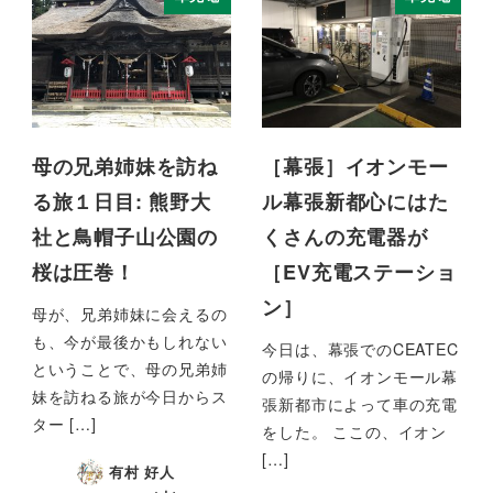
母の兄弟姉妹を訪ね
［幕張］イオンモー
る旅１日目: 熊野大
ル幕張新都心にはた
社と鳥帽子山公園の
くさんの充電器が
桜は圧巻！
［EV充電ステーショ
ン］
母が、兄弟姉妹に会えるの
も、今が最後かもしれない
今日は、幕張でのCEATEC
ということで、母の兄弟姉
の帰りに、イオンモール幕
妹を訪ねる旅が今日からス
張新都市によって車の充電
ター […]
をした。 ここの、イオン
[…]
有村 好人