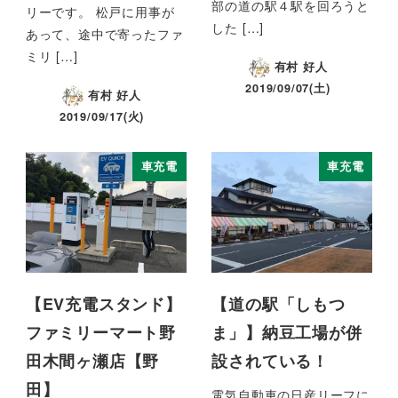
部の道の駅４駅を回ろうと
リーです。 松戸に用事が
した […]
あって、途中で寄ったファ
ミリ […]
有村 好人
2019/09/07(土)
有村 好人
2019/09/17(火)
車充電
車充電
【EV充電スタンド】
【道の駅「しもつ
ファミリーマート野
ま」】納豆工場が併
田木間ヶ瀬店【野
設されている！
田】
電気自動車の日産リーフに