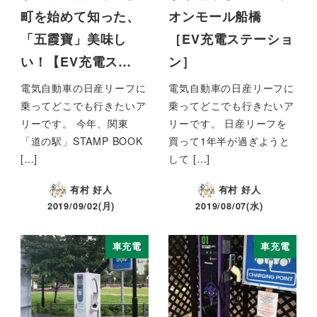
町を始めて知った、
オンモール船橋
「五霞寶」美味し
［EV充電ステーショ
い！【EV充電ス…
ン］
電気自動車の日産リーフに
電気自動車の日産リーフに
乗ってどこでも行きたいア
乗ってどこでも行きたいア
リーです。 今年、関東
リーです。 日産リーフを
「道の駅」STAMP BOOK
買って1年半が過ぎようと
[…]
して […]
有村 好人
有村 好人
2019/09/02(月)
2019/08/07(水)
車充電
車充電