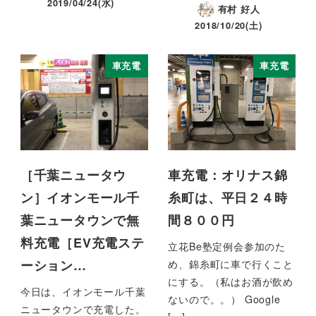
2019/04/24(水)
有村 好人
2018/10/20(土)
車充電
車充電
［千葉ニュータウ
車充電：オリナス錦
ン］イオンモール千
糸町は、平日２４時
葉ニュータウンで無
間８００円
料充電［EV充電ステ
立花Be塾定例会参加のた
ーション…
め、錦糸町に車で行くこと
にする。（私はお酒が飲め
今日は、イオンモール千葉
ないので。。） Google
ニュータウンで充電した。