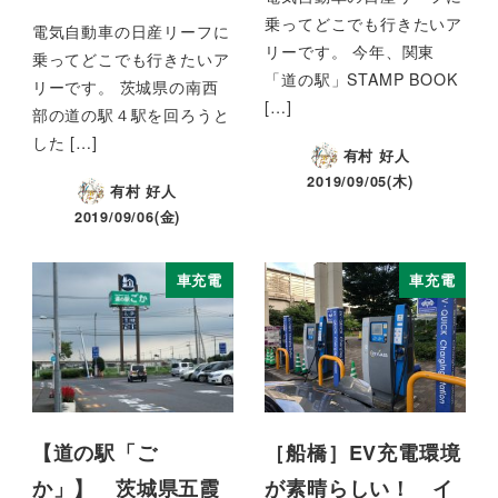
乗ってどこでも行きたいア
電気自動車の日産リーフに
リーです。 今年、関東
乗ってどこでも行きたいア
「道の駅」STAMP BOOK
リーです。 茨城県の南西
[…]
部の道の駅４駅を回ろうと
した […]
有村 好人
2019/09/05(木)
有村 好人
2019/09/06(金)
車充電
車充電
【道の駅「ご
［船橋］EV充電環境
か」】 茨城県五霞
が素晴らしい！ イ