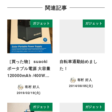
関連記事
ガジェット
ガジェット
［買った物］ suaoki
自転車通勤始めまし
ポータブル電源 大容量
た！
120000mAh /400W…
有村 好人
2014/08/05(火)
有村 好人
2019/02/19(火)
ガジェット
ガジェット