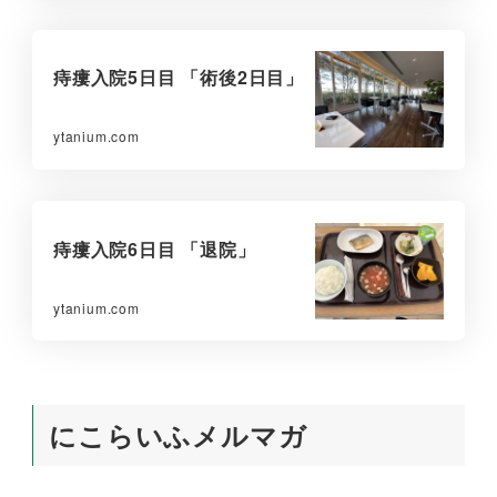
痔瘻入院5日目 「術後2日目」
ytanium.com
痔瘻入院6日目 「退院」
ytanium.com
にこらいふメルマガ