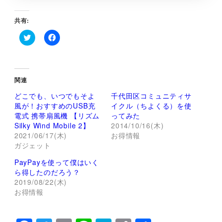
共有:
ク
F
リ
a
ッ
c
ク
e
し
b
て
o
関連
T
o
w
k
どこでも、いつでもそよ
千代田区コミュニティサ
i
で
t
共
風が！おすすめのUSB充
イクル（ちよくる）を使
t
有
電式 携帯扇風機 【リズム
ってみた
e
す
r
る
Silky Wind Mobile 2】
2014/10/16(木)
で
に
2021/06/17(木)
お得情報
共
は
有
ク
ガジェット
(
リ
新
ッ
し
ク
PayPayを使って僕はいく
い
し
ら得したのだろう？
ウ
て
ィ
く
2019/08/22(木)
ン
だ
お得情報
ド
さ
ウ
い
で
(
開
新
き
し