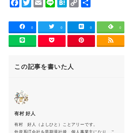
F
T
E
Li
H
C
共
ま
い
す
ウ
a
wi
m
n
at
o
有
)
ィ
ン
c
tt
ai
e
e
p
ド
ウ
で
e
er
l
n
y
0
0
0
0
開
き
b
a
Li
ま
す
)
o
n
o
k
この記事を書いた人
k
有村 好人
有村 好人（よしひと）ことアリーです。
外資系IT会社を早期退社後、個人事業主になり、こ