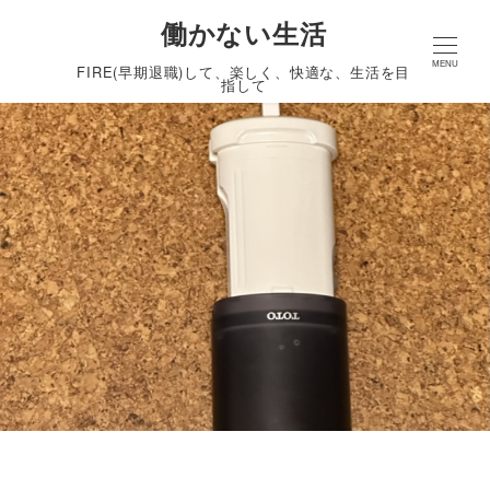
働かない生活
MENU
FIRE(早期退職)して、楽しく、快適な、生活を目
指して