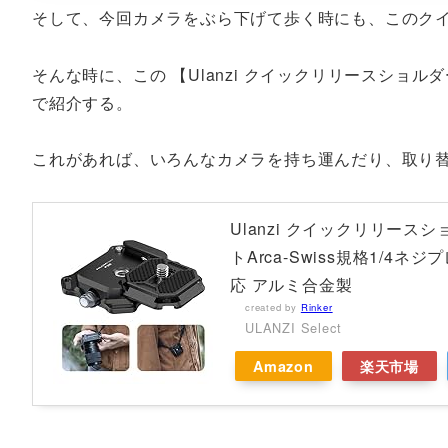
そして、今回カメラをぶら下げて歩く時にも、このク
そんな時に、この 【Ulanzi クイックリリースシ
で紹介する。
これがあれば、いろんなカメラを持ち運んだり、取り
Ulanzi クイックリリー
トArca-Swiss規格1/4ネジプレ
応 アルミ合金製
created by
Rinker
ULANZI Select
Amazon
楽天市場