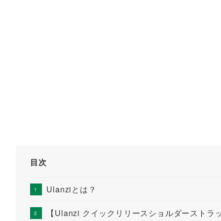
目次
Ulanziとは？
【Ulanzi クイックリリースショルダースト