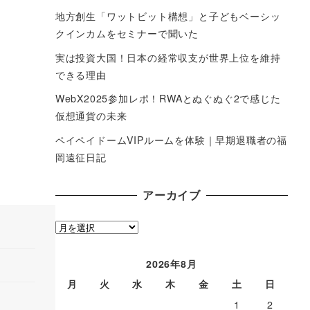
地方創生「ワットビット構想」と子どもベーシッ
クインカムをセミナーで聞いた
実は投資大国！日本の経常収支が世界上位を維持
できる理由
WebX2025参加レポ！RWAとぬぐぬぐ2で感じた
仮想通貨の未来
ペイペイドームVIPルームを体験｜早期退職者の福
岡遠征日記
アーカイブ
ア
ー
カ
2026年8月
イ
月
火
水
木
金
土
日
ブ
1
2