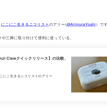
、
にこにこ生きるニコリスト
のアリー(
@ArimuraYoshi
）で
をカメラや三脚に取り付けて便利に使っている。
lanzi Clawクイックリリース】の比較、
こにこ生きるニコリストのアリー