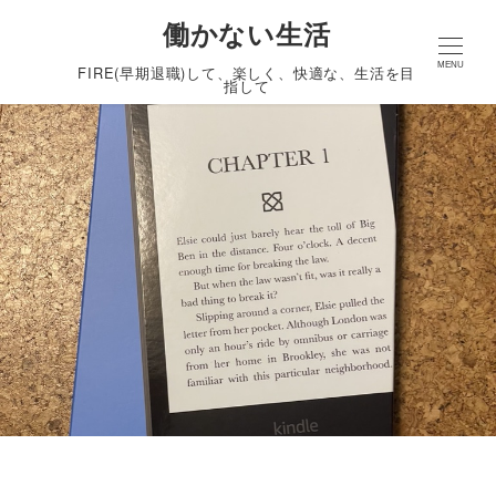
働かない生活
MENU
FIRE(早期退職)して、楽しく、快適な、生活を目
指して