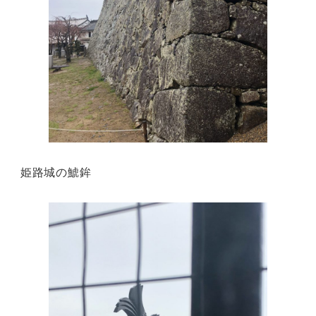
姫路城の鯱鉾