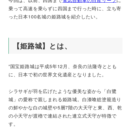
今回は、以前、四国まで
電気自動車の日産リーフ
に
乗って高速を乗らずに四国まで行った時に、立ち寄
った日本100名城の姫路城を紹介したい。
【姫路城】とは、
”国宝姫路城は平成5年12月、奈良の法隆寺ととも
に、日本で初の世界文化遺産となりました。
シラサギが羽を広げたような優美な姿から「白鷺
城」の愛称で親しまれる姫路城。白漆喰総塗籠造り
の鮮やかな白の城壁や5層7階の大天守と東、西、乾
の小天守が渡櫓で連結された連立式天守が特徴で
す。