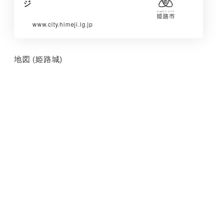
ジ
www.city.himeji.lg.jp
地図 (姫路城)