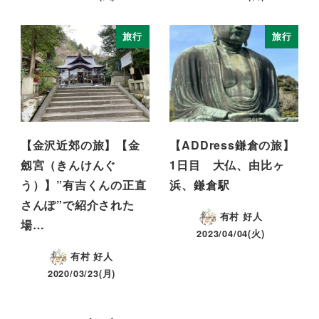
旅行
旅行
【金沢近郊の旅】【金
【ADDress鎌倉の旅】
劔宮（きんけんぐ
1日目 大仏、由比ヶ
う）】”有吉くんの正直
浜、鎌倉駅
さんぽ”で紹介された
有村 好人
場…
2023/04/04(火)
有村 好人
2020/03/23(月)