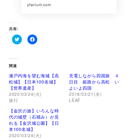
ytanium.com
共有:
ク
F
リ
a
ッ
c
ク
e
し
b
て
o
関連
T
o
w
k
瀬戸内海を望む海城【高
充電しながら四国旅 ４
i
で
t
共
松城】【日本100名城】
日目 姫路から高松 い
t
有
【世界遺産】
よいよ四国
e
す
r
る
2020/03/24(火)
2018/03/21(水)
で
に
旅行
LEAF
共
は
有
ク
(
リ
【金沢の旅】いろんな時
新
ッ
し
ク
代の城壁（石積み）が見
い
し
れる【金沢城公園】【日
ウ
て
ィ
く
本100名城】
ン
だ
2020/03/24(火)
ド
さ