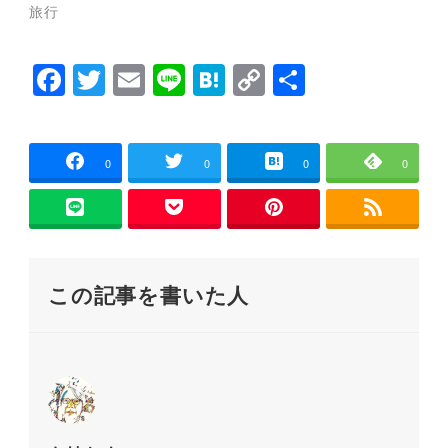
ウ
い
旅行
で
(
開
新
き
し
ま
い
F
T
E
Li
H
C
共
す
ウ
)
ィ
ン
a
wi
m
n
at
o
有
ド
ウ
c
tt
ai
e
e
p
で
開
e
er
l
n
y
き
0
0
0
0
ま
す
b
a
Li
)
o
n
o
k
この記事を書いた人
k