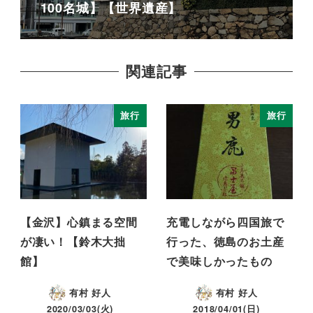
100名城】【世界遺産】
関連記事
旅行
旅行
【金沢】心鎮まる空間
充電しながら四国旅で
が凄い！【鈴木大拙
行った、徳島のお土産
館】
で美味しかったもの
有村 好人
有村 好人
2020/03/03(火)
2018/04/01(日)