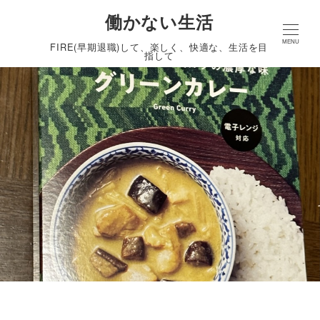
働かない生活
MENU
FIRE(早期退職)して、楽しく、快適な、生活を目
指して