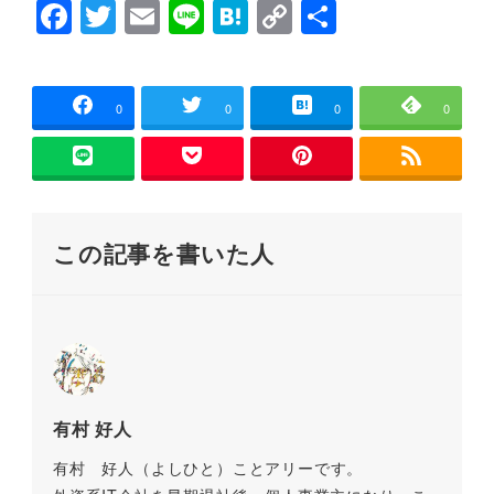
F
T
E
Li
H
C
共
ン
ド
a
wi
m
n
at
o
有
ウ
で
開
c
tt
ai
e
e
p
き
ま
e
er
l
n
y
0
0
0
0
す
)
b
a
Li
o
n
o
k
この記事を書いた人
k
有村 好人
有村 好人（よしひと）ことアリーです。