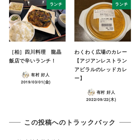
ランチ
ランチ
［柏］四川料理 龍晶
わくわく広場のカレー
飯店で辛いランチ！
【アジアンレストラン
アビラルのレッドカレ
有村 好人
ー】
2019/03/01(金)
有村 好人
2022/09/22(木)
この投稿へのトラックバック