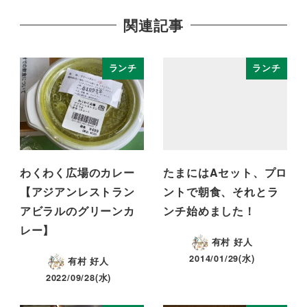
関連記事
ランチ
ランチ
わくわく広場のカレー
たまにはAセット、プロ
【アジアンレストラン
ントで朝食、それとラ
アビラルのグリーンカ
ンチ始めました！
レー】
有村 好人
2014/01/29(水)
有村 好人
2022/09/28(水)