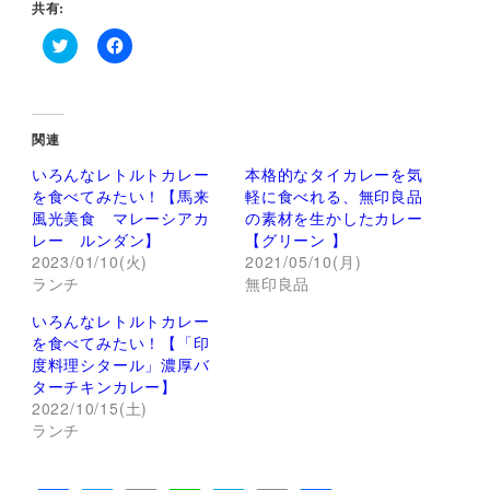
共有:
ク
F
リ
a
ッ
c
ク
e
し
b
て
o
関連
T
o
w
k
いろんなレトルトカレー
本格的なタイカレーを気
i
で
t
共
を食べてみたい！【馬来
軽に食べれる、無印良品
t
有
風光美食 マレーシアカ
の素材を生かしたカレー
e
す
r
る
レー ルンダン】
【グリーン 】
で
に
2023/01/10(火)
2021/05/10(月)
共
は
有
ク
ランチ
無印良品
(
リ
新
ッ
し
ク
いろんなレトルトカレー
い
し
を食べてみたい！【「印
ウ
て
ィ
く
度料理シタール」濃厚バ
ン
だ
ターチキンカレー】
ド
さ
ウ
い
2022/10/15(土)
で
(
ランチ
開
新
き
し
ま
い
す
ウ
)
ィ