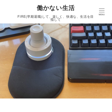
働かない生活
MENU
FIRE(早期退職)して、楽しく、快適な、生活を目
指して