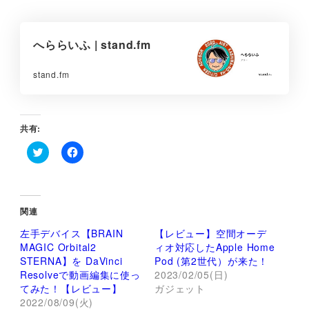
へららいふ | stand.fm
stand.fm
共有:
ク
F
リ
a
ッ
c
ク
e
し
b
て
o
関連
T
o
w
k
左手デバイス【BRAIN
【レビュー】空間オーデ
i
で
t
共
MAGIC Orbital2
ィオ対応したApple Home
t
有
STERNA】を DaVinci
Pod (第2世代）が来た！
e
す
r
る
Resolveで動画編集に使っ
2023/02/05(日)
で
に
てみた！【レビュー】
ガジェット
共
は
有
ク
2022/08/09(火)
(
リ